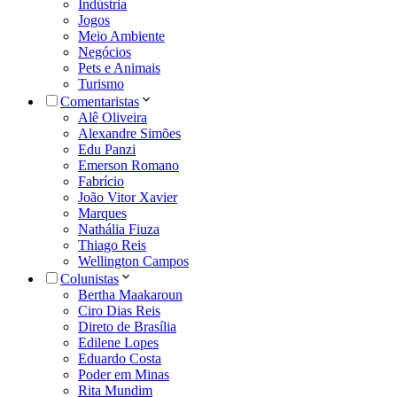
Indústria
Jogos
Meio Ambiente
Negócios
Pets e Animais
Turismo
Comentaristas
Alê Oliveira
Alexandre Simões
Edu Panzi
Emerson Romano
Fabrício
João Vitor Xavier
Marques
Nathália Fiuza
Thiago Reis
Wellington Campos
Colunistas
Bertha Maakaroun
Ciro Dias Reis
Direto de Brasília
Edilene Lopes
Eduardo Costa
Poder em Minas
Rita Mundim