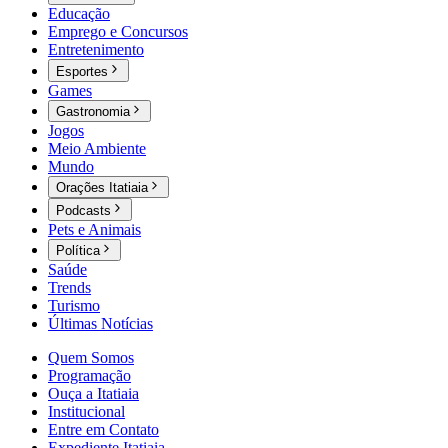
Educação
Emprego e Concursos
Entretenimento
Esportes
Games
Gastronomia
Jogos
Meio Ambiente
Mundo
Orações Itatiaia
Podcasts
Pets e Animais
Política
Saúde
Trends
Turismo
Últimas Notícias
Quem Somos
Programação
Ouça a Itatiaia
Institucional
Entre em Contato
Expediente Itatiaia