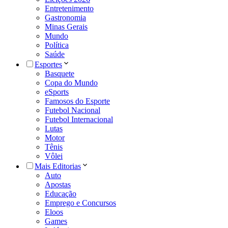
Entretenimento
Gastronomia
Minas Gerais
Mundo
Política
Saúde
Esportes
Basquete
Copa do Mundo
eSports
Famosos do Esporte
Futebol Nacional
Futebol Internacional
Lutas
Motor
Tênis
Vôlei
Mais Editorias
Auto
Apostas
Educação
Emprego e Concursos
Eloos
Games