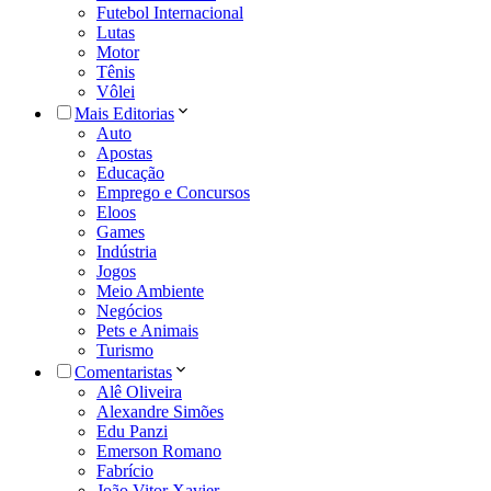
Futebol Internacional
Lutas
Motor
Tênis
Vôlei
Mais Editorias
Auto
Apostas
Educação
Emprego e Concursos
Eloos
Games
Indústria
Jogos
Meio Ambiente
Negócios
Pets e Animais
Turismo
Comentaristas
Alê Oliveira
Alexandre Simões
Edu Panzi
Emerson Romano
Fabrício
João Vitor Xavier