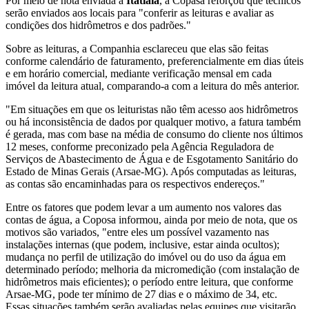
Por meio de nota enviada à
Itatiaia
, a Copasa reforçou que técnicos
serão enviados aos locais para "conferir as leituras e avaliar as
condições dos hidrômetros e dos padrões."
Sobre as leituras, a Companhia esclareceu que elas são feitas
conforme calendário de faturamento, preferencialmente em dias úteis
e em horário comercial, mediante verificação mensal em cada
imóvel da leitura atual, comparando-a com a leitura do mês anterior.
"Em situações em que os leituristas não têm acesso aos hidrômetros
ou há inconsistência de dados por qualquer motivo, a fatura também
é gerada, mas com base na média de consumo do cliente nos últimos
12 meses, conforme preconizado pela Agência Reguladora de
Serviços de Abastecimento de Água e de Esgotamento Sanitário do
Estado de Minas Gerais (Arsae-MG). Após computadas as leituras,
as contas são encaminhadas para os respectivos endereços."
Entre os fatores que podem levar a um aumento nos valores das
contas de água, a Coposa informou, ainda por meio de nota, que os
motivos são variados, "entre eles um possível vazamento nas
instalações internas (que podem, inclusive, estar ainda ocultos);
mudança no perfil de utilização do imóvel ou do uso da água em
determinado período; melhoria da micromedição (com instalação de
hidrômetros mais eficientes); o período entre leitura, que conforme
Arsae-MG, pode ter mínimo de 27 dias e o máximo de 34, etc.
Essas situações também serão avaliadas pelas equipes que visitarão