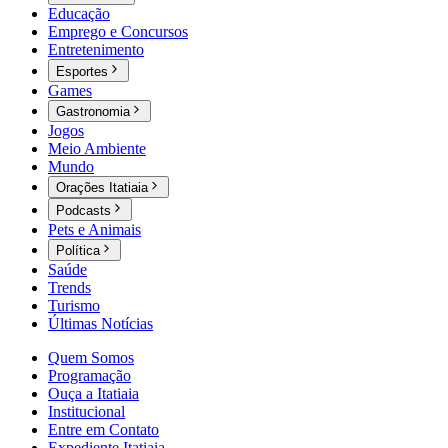
Educação
Emprego e Concursos
Entretenimento
Esportes
Games
Gastronomia
Jogos
Meio Ambiente
Mundo
Orações Itatiaia
Podcasts
Pets e Animais
Política
Saúde
Trends
Turismo
Últimas Notícias
Quem Somos
Programação
Ouça a Itatiaia
Institucional
Entre em Contato
Expediente Itatiaia