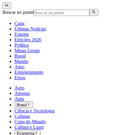
Buscar no portal
Capa
Últimas Notícias
Esporte
Eleições 2026
Política
Minas Gerais
Brasil
Mundo
Agro
Entretenimento
Eloos
Agro
Apostas
Auto
Brasil
Ciência e Tecnologia
Colunas
Copa do Mundo
Cultura e Lazer
Economia