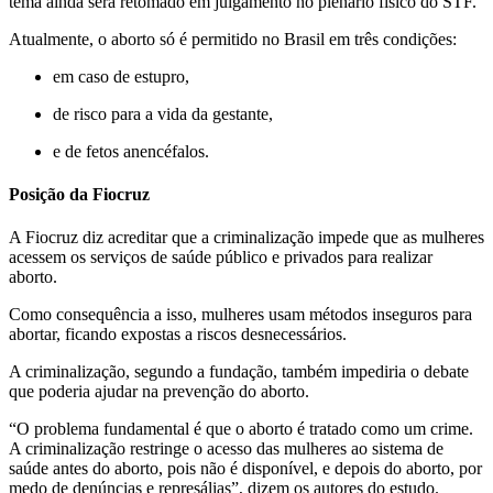
tema ainda será retomado em julgamento no plenário físico do STF.
Atualmente, o aborto só é permitido no Brasil em três condições:
em caso de estupro,
de risco para a vida da gestante,
e de fetos anencéfalos.
Posição da Fiocruz
A Fiocruz diz acreditar que a criminalização impede que as mulheres
acessem os serviços de saúde público e privados para realizar
aborto.
Como consequência a isso, mulheres usam métodos inseguros para
abortar, ficando expostas a riscos desnecessários.
A criminalização, segundo a fundação, também impediria o debate
que poderia ajudar na prevenção do aborto.
“O problema fundamental é que o aborto é tratado como um crime.
A criminalização restringe o acesso das mulheres ao sistema de
saúde antes do aborto, pois não é disponível, e depois do aborto, por
medo de denúncias e represálias”, dizem os autores do estudo.