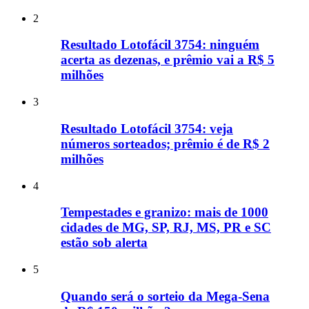
2
Resultado Lotofácil 3754: ninguém
acerta as dezenas, e prêmio vai a R$ 5
milhões
3
Resultado Lotofácil 3754: veja
números sorteados; prêmio é de R$ 2
milhões
4
Tempestades e granizo: mais de 1000
cidades de MG, SP, RJ, MS, PR e SC
estão sob alerta
5
Quando será o sorteio da Mega-Sena