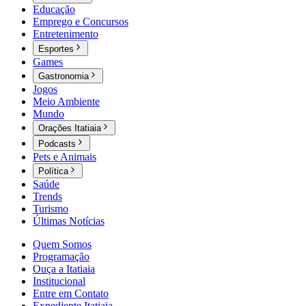
Educação
Emprego e Concursos
Entretenimento
Esportes
Games
Gastronomia
Jogos
Meio Ambiente
Mundo
Orações Itatiaia
Podcasts
Pets e Animais
Política
Saúde
Trends
Turismo
Últimas Notícias
Quem Somos
Programação
Ouça a Itatiaia
Institucional
Entre em Contato
Expediente Itatiaia