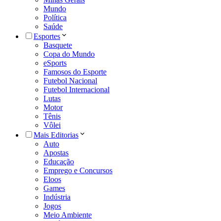
Mundo
Política
Saúde
Esportes
Basquete
Copa do Mundo
eSports
Famosos do Esporte
Futebol Nacional
Futebol Internacional
Lutas
Motor
Tênis
Vôlei
Mais Editorias
Auto
Apostas
Educação
Emprego e Concursos
Eloos
Games
Indústria
Jogos
Meio Ambiente