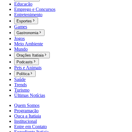
Educação
Emprego e Concursos
Entretenimento
Esportes
Games
Gastronomia
Jogos
Meio Ambiente
Mundo
Orações Itatiaia
Podcasts
Pets e Animais
Política
Saúde
Trends
Turismo
Últimas Notícias
Quem Somos
Programação
Ouça a Itatiaia
Institucional
Entre em Contato
Expediente Itatiaia