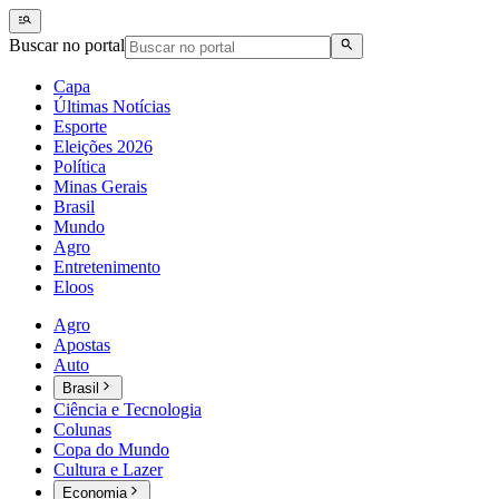
Buscar no portal
Capa
Últimas Notícias
Esporte
Eleições 2026
Política
Minas Gerais
Brasil
Mundo
Agro
Entretenimento
Eloos
Agro
Apostas
Auto
Brasil
Ciência e Tecnologia
Colunas
Copa do Mundo
Cultura e Lazer
Economia