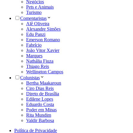
Negócios
Pets e Animais
Turismo
Comentaristas
Alê Oliveira
Alexandre Simões
Edu Panzi
Emerson Romano
Fabrício
João Vitor Xavier
Marques
Nathália Fiuza
Thiago Reis
Wellington Campos
Colunistas
Bertha Maakaroun
Ciro Dias Reis
Direto de Brasília
Edilene Lopes
Eduardo Costa
Poder em Minas
Rita Mundim
Valdir Barbosa
Política de Privacidade