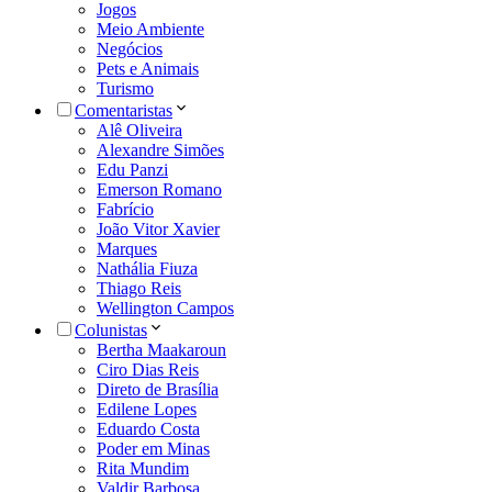
Jogos
Meio Ambiente
Negócios
Pets e Animais
Turismo
Comentaristas
Alê Oliveira
Alexandre Simões
Edu Panzi
Emerson Romano
Fabrício
João Vitor Xavier
Marques
Nathália Fiuza
Thiago Reis
Wellington Campos
Colunistas
Bertha Maakaroun
Ciro Dias Reis
Direto de Brasília
Edilene Lopes
Eduardo Costa
Poder em Minas
Rita Mundim
Valdir Barbosa