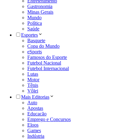
Entretenimento
Gastronomia
Minas Gerais
Mundo
Política
Saúde
Esportes
Basquete
Copa do Mundo
eSports
Famosos do Esporte
Futebol Nacional
Futebol Internacional
Lutas
Motor
Tênis
Vôlei
Mais Editorias
Auto
Apostas
Educação
Emprego e Concursos
Eloos
Games
Indústria