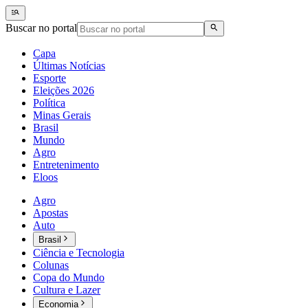
Buscar no portal
Capa
Últimas Notícias
Esporte
Eleições 2026
Política
Minas Gerais
Brasil
Mundo
Agro
Entretenimento
Eloos
Agro
Apostas
Auto
Brasil
Ciência e Tecnologia
Colunas
Copa do Mundo
Cultura e Lazer
Economia