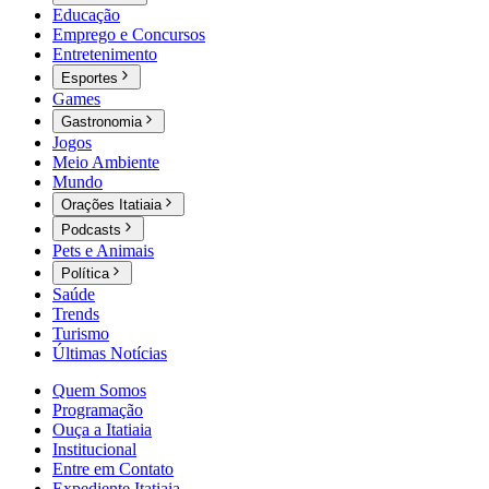
Educação
Emprego e Concursos
Entretenimento
Esportes
Games
Gastronomia
Jogos
Meio Ambiente
Mundo
Orações Itatiaia
Podcasts
Pets e Animais
Política
Saúde
Trends
Turismo
Últimas Notícias
Quem Somos
Programação
Ouça a Itatiaia
Institucional
Entre em Contato
Expediente Itatiaia