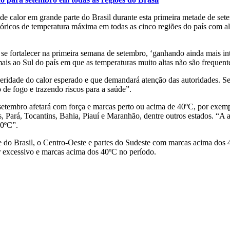
e calor em grande parte do Brasil durante esta primeira metade de set
ricos de temperatura máxima em todas as cinco regiões do país com alt
ai se fortalecer na primeira semana de setembro, ‘ganhando ainda mais 
ais ao Sul do país em que as temperaturas muito altas não são frequent
veridade do calor esperado e que demandará atenção das autoridades. Se
e fogo e trazendo riscos para a saúde”.
 setembro afetará com força e marcas perto ou acima de 40ºC, por exe
, Pará, Tocantins, Bahia, Piauí e Maranhão, dentre outros estados. “A
40ºC”.
rte do Brasil, o Centro-Oeste e partes do Sudeste com marcas acima do
r excessivo e marcas acima dos 40ºC no período.