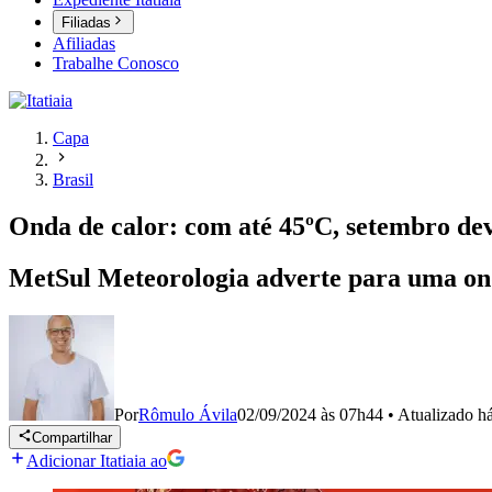
Filiadas
Afiliadas
Trabalhe Conosco
Capa
Brasil
Onda de calor: com até 45ºC, setembro deve
MetSul Meteorologia adverte para uma ond
Por
Rômulo Ávila
02/09/2024 às 07h44
•
Atualizado
h
Compartilhar
Adicionar Itatiaia ao