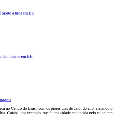
 é morto a tiros em BH
zam bombeiros em BH
ontagem
a no Centro do Brasil com os piores dias de calor do ano, afetando o 
ria. Cuiabá, por exemplo, que é uma cidade conhecida pelo calor, tem n