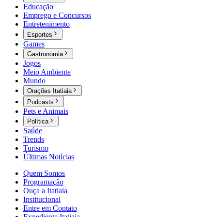
Educação
Emprego e Concursos
Entretenimento
Esportes
Games
Gastronomia
Jogos
Meio Ambiente
Mundo
Orações Itatiaia
Podcasts
Pets e Animais
Política
Saúde
Trends
Turismo
Últimas Notícias
Quem Somos
Programação
Ouça a Itatiaia
Institucional
Entre em Contato
Expediente Itatiaia