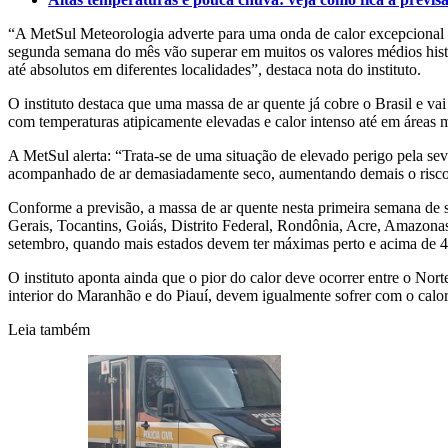
“A MetSul Meteorologia adverte para uma onda de calor excepcional d
segunda semana do mês vão superar em muitos os valores médios histó
até absolutos em diferentes localidades”, destaca nota do instituto.
O instituto destaca que uma massa de ar quente já cobre o Brasil e v
com temperaturas atipicamente elevadas e calor intenso até em áreas m
A MetSul alerta: “Trata-se de uma situação de elevado perigo pela se
acompanhado de ar demasiadamente seco, aumentando demais o risco d
Conforme a previsão, a massa de ar quente nesta primeira semana de
Gerais, Tocantins, Goiás, Distrito Federal, Rondônia, Acre, Amazonas
setembro, quando mais estados devem ter máximas perto e acima de 
O instituto aponta ainda que o pior do calor deve ocorrer entre o No
interior do Maranhão e do Piauí, devem igualmente sofrer com o calo
Leia também