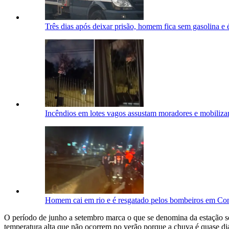
Três dias após deixar prisão, homem fica sem gasolina e
Incêndios em lotes vagos assustam moradores e mobili
Homem cai em rio e é resgatado pelos bombeiros em C
O período de junho a setembro marca o que se denomina da estação sec
temperatura alta que não ocorrem no verão porque a chuva é quase diá