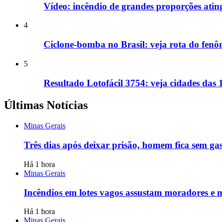
Vídeo: incêndio de grandes proporções ati
4
Ciclone-bomba no Brasil: veja rota do fenô
5
Resultado Lotofácil 3754: veja cidades das
Últimas Notícias
Minas Gerais
Três dias após deixar prisão, homem fica sem ga
Há 1 hora
Minas Gerais
Incêndios em lotes vagos assustam moradores e
Há 1 hora
Minas Gerais