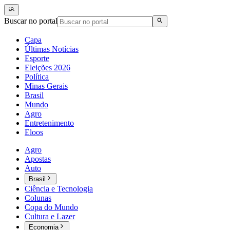
Buscar no portal
Capa
Últimas Notícias
Esporte
Eleições 2026
Política
Minas Gerais
Brasil
Mundo
Agro
Entretenimento
Eloos
Agro
Apostas
Auto
Brasil
Ciência e Tecnologia
Colunas
Copa do Mundo
Cultura e Lazer
Economia