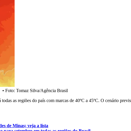
a
•
Foto: Tomaz Silva/Agência Brasil
á todas as regiões do país com marcas de 40ºC a 45ºC. O cenário previ
es de Minas; veja a lista
o para setembro em todas as regiões do Brasil