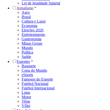
Lei de Igualdade Salarial
Jornalismo
Agro
Brasil
Cultura e Lazer
Economia
Eleições 2026
Entretenimento
Gastronomia
Minas Gerais
Mundo
Política
Saúde
Esportes
Basquete
Copa do Mundo
eSports
Famosos do Esporte
Futebol Nacional
Futebol Internacional
Lutas
Motor
Tênis
Vôlei