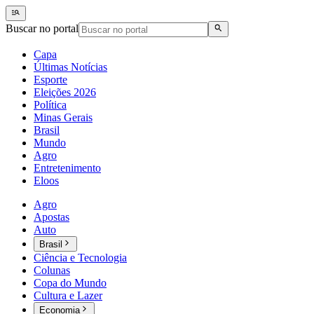
Buscar no portal
Capa
Últimas Notícias
Esporte
Eleições 2026
Política
Minas Gerais
Brasil
Mundo
Agro
Entretenimento
Eloos
Agro
Apostas
Auto
Brasil
Ciência e Tecnologia
Colunas
Copa do Mundo
Cultura e Lazer
Economia