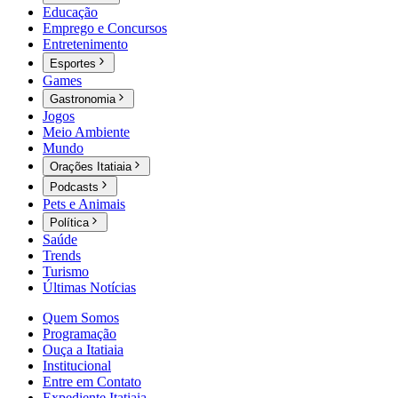
Educação
Emprego e Concursos
Entretenimento
Esportes
Games
Gastronomia
Jogos
Meio Ambiente
Mundo
Orações Itatiaia
Podcasts
Pets e Animais
Política
Saúde
Trends
Turismo
Últimas Notícias
Quem Somos
Programação
Ouça a Itatiaia
Institucional
Entre em Contato
Expediente Itatiaia