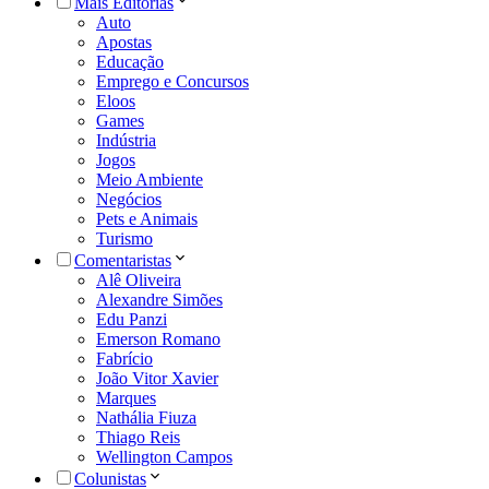
Mais Editorias
Auto
Apostas
Educação
Emprego e Concursos
Eloos
Games
Indústria
Jogos
Meio Ambiente
Negócios
Pets e Animais
Turismo
Comentaristas
Alê Oliveira
Alexandre Simões
Edu Panzi
Emerson Romano
Fabrício
João Vitor Xavier
Marques
Nathália Fiuza
Thiago Reis
Wellington Campos
Colunistas