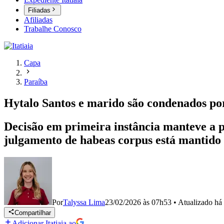
Filiadas
Afiliadas
Trabalhe Conosco
Capa
Paraíba
Hytalo Santos e marido são condenados por
Decisão em primeira instância manteve a p
julgamento de habeas corpus está mantido p
Por
Talyssa Lima
23/02/2026 às 07h53
•
Atualizado
há
Compartilhar
Adicionar Itatiaia ao