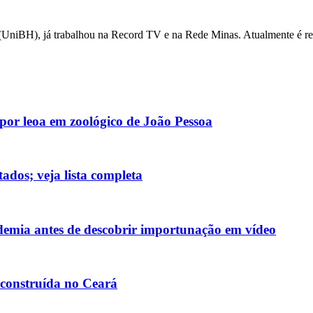
UniBH), já trabalhou na Record TV e na Rede Minas. Atualmente é repó
or leoa em zoológico de João Pessoa
ados; veja lista completa
demia antes de descobrir importunação em vídeo
construída no Ceará