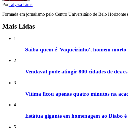
Por
Talyssa Lima
Formada em jornalismo pelo Centro Universitário de Belo Horizonte (
Mais Lidas
1
Saiba quem é 'Vaqueirinho', homem morto p
2
Vendaval pode atingir 800 cidades de dez est
3
Vítima ficou apenas quatro minutos na aca
4
Estátua gigante em homenagem ao Diabo é 
5