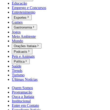
Educação
Emprego e Concursos
Entretenimento
Esportes
Games
Gastronomia
Jogos
Meio Ambiente
Mundo
Orações Itatiaia
Podcasts
Pets e Animais
Política
Saúde
Trends
Turismo
Últimas Notícias
Quem Somos
Programação
Ouça a Itatiaia
Institucional
Entre em Contato
Expediente Itatiaia