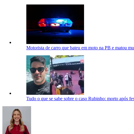
Motorista de carro que bateu em moto na PB e matou mul
Tudo o que se sabe sobre o caso Rubinho: morto após fes