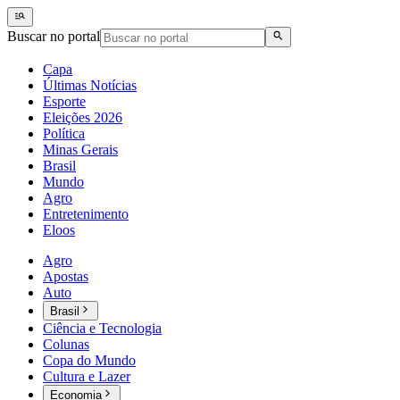
Buscar no portal
Capa
Últimas Notícias
Esporte
Eleições 2026
Política
Minas Gerais
Brasil
Mundo
Agro
Entretenimento
Eloos
Agro
Apostas
Auto
Brasil
Ciência e Tecnologia
Colunas
Copa do Mundo
Cultura e Lazer
Economia