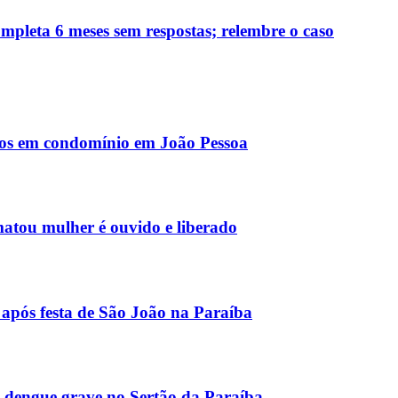
pleta 6 meses sem respostas; relembre o caso
ocos em condomínio em João Pessoa
atou mulher é ouvido e liberado
 após festa de São João na Paraíba
e dengue grave no Sertão da Paraíba