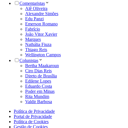
Comentaristas
Alê Oliveira
Alexandre Simões
Edu Panzi
Emerson Romano
Fabrício
João Vitor Xavier
Marques
Nathália Fiuza
Thiago Reis
Wellington Campos
Colunistas
Bertha Maakaroun
Ciro Dias Reis
Direto de Brasília
Edilene Lopes
Eduardo Costa
Poder em Minas
Rita Mundim
Valdir Barbosa
Política de Privacidade
Portal de Privacidade
Política de Cookies
Gestão de Cookies