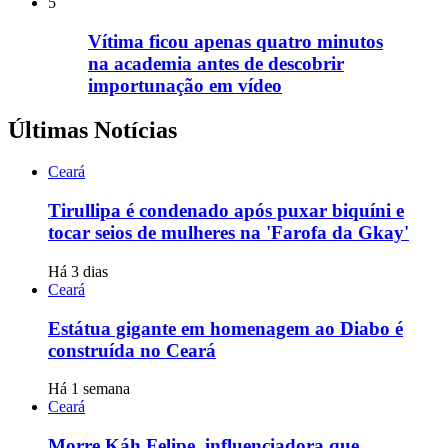
5
Vítima ficou apenas quatro minutos
na academia antes de descobrir
importunação em vídeo
Últimas Notícias
Ceará
Tirullipa é condenado após puxar biquíni e
tocar seios de mulheres na 'Farofa da Gkay'
Há 3 dias
Ceará
Estátua gigante em homenagem ao Diabo é
construída no Ceará
Há 1 semana
Ceará
Morre Káh Felipe, influenciadora que