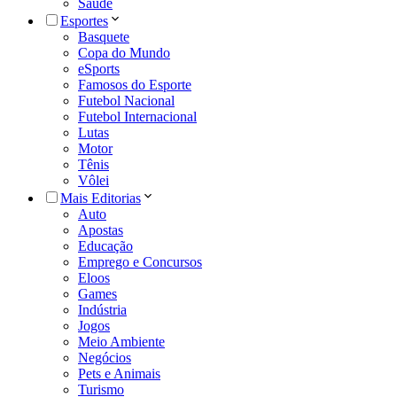
Saúde
Esportes
Basquete
Copa do Mundo
eSports
Famosos do Esporte
Futebol Nacional
Futebol Internacional
Lutas
Motor
Tênis
Vôlei
Mais Editorias
Auto
Apostas
Educação
Emprego e Concursos
Eloos
Games
Indústria
Jogos
Meio Ambiente
Negócios
Pets e Animais
Turismo