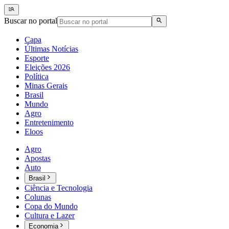
Buscar no portal
Capa
Últimas Notícias
Esporte
Eleições 2026
Política
Minas Gerais
Brasil
Mundo
Agro
Entretenimento
Eloos
Agro
Apostas
Auto
Brasil
Ciência e Tecnologia
Colunas
Copa do Mundo
Cultura e Lazer
Economia