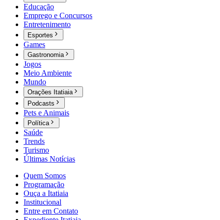
Educação
Emprego e Concursos
Entretenimento
Esportes
Games
Gastronomia
Jogos
Meio Ambiente
Mundo
Orações Itatiaia
Podcasts
Pets e Animais
Política
Saúde
Trends
Turismo
Últimas Notícias
Quem Somos
Programação
Ouça a Itatiaia
Institucional
Entre em Contato
Expediente Itatiaia