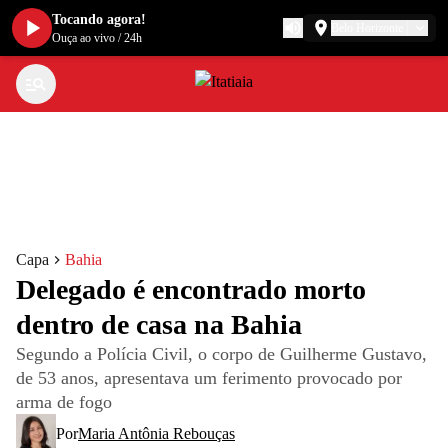
Tocando agora!
Belo Horizonte
Ouça ao vivo
/
24h
Capa
Bahia
Delegado é encontrado morto
dentro de casa na Bahia
Segundo a Polícia Civil, o corpo de Guilherme Gustavo,
de 53 anos, apresentava um ferimento provocado por
arma de fogo
Por
Maria Antônia Rebouças