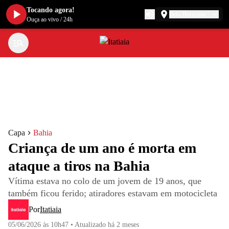
Tocando agora!
Belo Horizonte
Ouça ao vivo
/
24h
Capa
Bahia
Criança de um ano é morta em
ataque a tiros na Bahia
Vítima estava no colo de um jovem de 19 anos, que
também ficou ferido; atiradores estavam em motocicleta
Por
Itatiaia
05/06/2026 às 10h47
•
Atualizado
há 2 meses