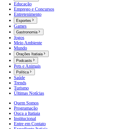
Educação
Emprego e Concursos
Entretenimento
Esportes
Games
Gastronomia
Jogos
Meio Ambiente
Mundo
Orações Itatiaia
Podcasts
Pets e Animais
Política
Saúde
Trends
Turismo
Últimas Notícias
Quem Somos
Programação
Ouça a Itatiaia
Institucional
Entre em Contato
Expediente Itatiaia