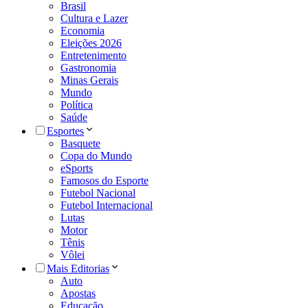
Brasil
Cultura e Lazer
Economia
Eleições 2026
Entretenimento
Gastronomia
Minas Gerais
Mundo
Política
Saúde
Esportes
Basquete
Copa do Mundo
eSports
Famosos do Esporte
Futebol Nacional
Futebol Internacional
Lutas
Motor
Tênis
Vôlei
Mais Editorias
Auto
Apostas
Educação