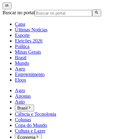
Buscar no portal
Capa
Últimas Notícias
Esporte
Eleições 2026
Política
Minas Gerais
Brasil
Mundo
Agro
Entretenimento
Eloos
Agro
Apostas
Auto
Brasil
Ciência e Tecnologia
Colunas
Copa do Mundo
Cultura e Lazer
Economia