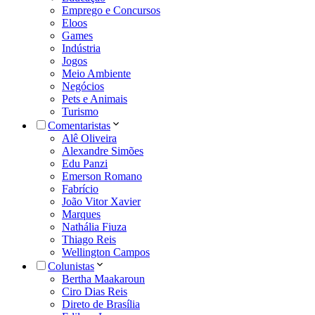
Emprego e Concursos
Eloos
Games
Indústria
Jogos
Meio Ambiente
Negócios
Pets e Animais
Turismo
Comentaristas
Alê Oliveira
Alexandre Simões
Edu Panzi
Emerson Romano
Fabrício
João Vitor Xavier
Marques
Nathália Fiuza
Thiago Reis
Wellington Campos
Colunistas
Bertha Maakaroun
Ciro Dias Reis
Direto de Brasília