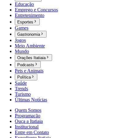
Educação
Emprego e Concursos
Entretenimento
Esportes
Games
Gastronomia
Jogos
Meio Ambiente
Mundo
Orações Itatiaia
Podcasts
Pets e Animais
Política
Saúde
Trends
Turismo
Últimas Notícias
Quem Somos
Programação
Ouça a Itatiaia
Institucional
Entre em Contato
Expediente Itatiaia