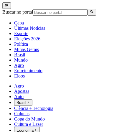
Buscar no portal
Capa
Últimas Notícias
Esporte
Eleições 2026
Política
Minas Gerais
Brasil
Mundo
Agro
Entretenimento
Eloos
Agro
Apostas
Auto
Brasil
Ciência e Tecnologia
Colunas
Copa do Mundo
Cultura e Lazer
Economia