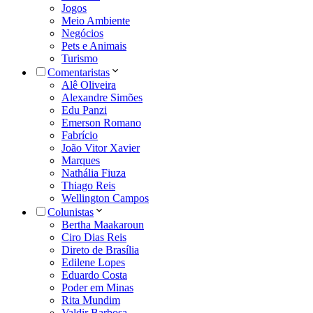
Jogos
Meio Ambiente
Negócios
Pets e Animais
Turismo
Comentaristas
Alê Oliveira
Alexandre Simões
Edu Panzi
Emerson Romano
Fabrício
João Vitor Xavier
Marques
Nathália Fiuza
Thiago Reis
Wellington Campos
Colunistas
Bertha Maakaroun
Ciro Dias Reis
Direto de Brasília
Edilene Lopes
Eduardo Costa
Poder em Minas
Rita Mundim
Valdir Barbosa