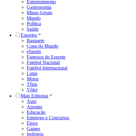
Entretenimento
Gastronomia
Minas Gerais
Mundo
Política
Saúde
Esportes
Basquete
Copa do Mundo
eSports
Famosos do Esporte
Futebol Nacional
Futebol Internacional
Lutas
Motor
Tênis
Vôlei
Mais Editorias
Auto
Apostas
Educação
Emprego e Concursos
Eloos
Games
Indústria