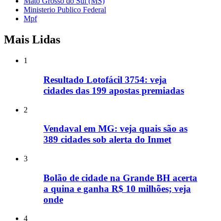
Mato Grosso do Sul (MS)
Ministerio Publico Federal
Mpf
Mais Lidas
1
Resultado Lotofácil 3754: veja
cidades das 199 apostas premiadas
2
Vendaval em MG: veja quais são as
389 cidades sob alerta do Inmet
3
Bolão de cidade na Grande BH acerta
a quina e ganha R$ 10 milhões; veja
onde
4