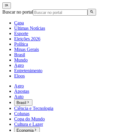
Buscar no portal
Capa
Últimas Notícias
Esporte
Eleições 2026
Política
Minas Gerais
Brasil
Mundo
Agro
Entretenimento
Eloos
Agro
Apostas
Auto
Brasil
Ciência e Tecnologia
Colunas
Copa do Mundo
Cultura e Lazer
Economia