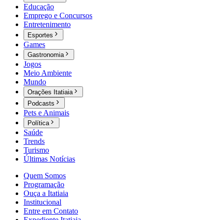
Educação
Emprego e Concursos
Entretenimento
Esportes
Games
Gastronomia
Jogos
Meio Ambiente
Mundo
Orações Itatiaia
Podcasts
Pets e Animais
Política
Saúde
Trends
Turismo
Últimas Notícias
Quem Somos
Programação
Ouça a Itatiaia
Institucional
Entre em Contato
Expediente Itatiaia