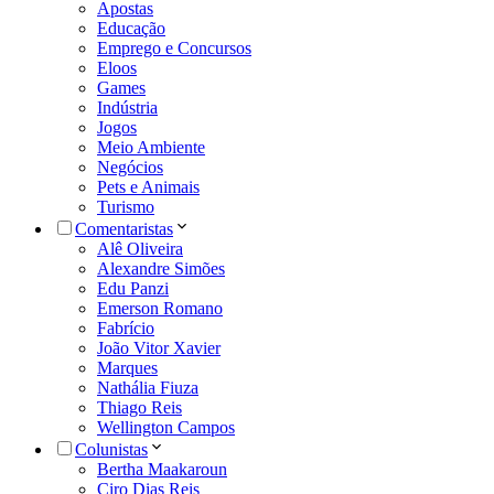
Apostas
Educação
Emprego e Concursos
Eloos
Games
Indústria
Jogos
Meio Ambiente
Negócios
Pets e Animais
Turismo
Comentaristas
Alê Oliveira
Alexandre Simões
Edu Panzi
Emerson Romano
Fabrício
João Vitor Xavier
Marques
Nathália Fiuza
Thiago Reis
Wellington Campos
Colunistas
Bertha Maakaroun
Ciro Dias Reis