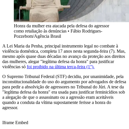
Honra da mulher era atacada pela defesa do agressor
como retaliação às denúncias
•
Fábio Rodrigues-
Pozzebom/Agência Brasil
A Lei Maria da Penha, principal instrumento legal no combate à
violência doméstica, completa 17 anos nesta segunda-feira (7). Mas,
mesmo após quase duas décadas no avanço da proteção aos direitos
das mulheres, alegar "legítima defesa da honra" para justificar
violências só
foi proibido na última terça-feira (1°).
O Supremo Tribunal Federal (STF) decidiu, por unanimidade, pela
inconstitucionalidade do uso do argumento por advogados de defesa
para pedir a absolvição de agressores no Tribunal do Júri. A tese da
"legítima defesa da honra" era usada para justificar feminicídios sob
a alegação de que o assassinato ou a agressão eram aceitáveis
quando a conduta da vítima supostamente ferisse a honra do
agressor.
Iframe Embed