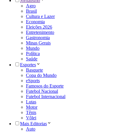
Jornalismo
Agro
Brasil
Cultura e Lazer
Economia
Eleições 2026
Entretenimento
Gastronomia
Minas Gerais
Mundo
Política
Saúde
Esportes
Basquete
Copa do Mundo
eSports
Famosos do Esporte
Futebol Nacional
Futebol Internacional
Lutas
Motor
Tênis
Vôlei
Mais Editorias
Auto