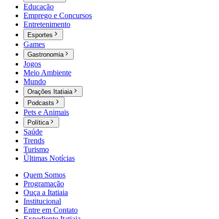
Educação
Emprego e Concursos
Entretenimento
Esportes
Games
Gastronomia
Jogos
Meio Ambiente
Mundo
Orações Itatiaia
Podcasts
Pets e Animais
Política
Saúde
Trends
Turismo
Últimas Notícias
Quem Somos
Programação
Ouça a Itatiaia
Institucional
Entre em Contato
Expediente Itatiaia