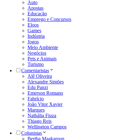
Auto
Apostas
Educação
Emprego e Concursos
Eloos
Games
Indústria
Jogos
Meio Ambiente
Negócios
Pets e Animais
Turismo
Comentaristas
Alê Oliveira
Alexandre Simões
Edu Panzi
Emerson Romano
Fabrício
João Vitor Xavier
Marques
Nathália Fiuza
Thiago Reis
Wellington Campos
Colunistas
Bertha Maakaroun