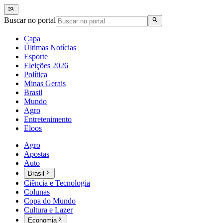
Buscar no portal
Capa
Últimas Notícias
Esporte
Eleições 2026
Política
Minas Gerais
Brasil
Mundo
Agro
Entretenimento
Eloos
Agro
Apostas
Auto
Brasil
Ciência e Tecnologia
Colunas
Copa do Mundo
Cultura e Lazer
Economia