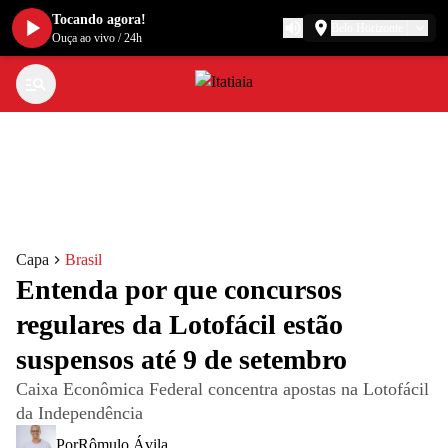
Tocando agora!
Belo Horizonte
Ouça ao vivo
/
24h
Capa
Brasil
Entenda por que concursos
regulares da Lotofácil estão
suspensos até 9 de setembro
Caixa Econômica Federal concentra apostas na Lotofácil
da Independência
Por
Rômulo Ávila