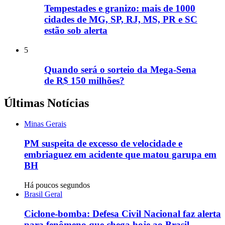
Tempestades e granizo: mais de 1000
cidades de MG, SP, RJ, MS, PR e SC
estão sob alerta
5
Quando será o sorteio da Mega-Sena
de R$ 150 milhões?
Últimas Notícias
Minas Gerais
PM suspeita de excesso de velocidade e
embriaguez em acidente que matou garupa em
BH
Há poucos segundos
Brasil Geral
Ciclone-bomba: Defesa Civil Nacional faz alerta
para fenômeno que chega hoje ao Brasil