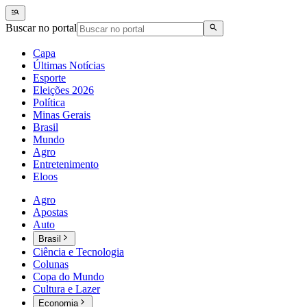
Buscar no portal
Capa
Últimas Notícias
Esporte
Eleições 2026
Política
Minas Gerais
Brasil
Mundo
Agro
Entretenimento
Eloos
Agro
Apostas
Auto
Brasil
Ciência e Tecnologia
Colunas
Copa do Mundo
Cultura e Lazer
Economia