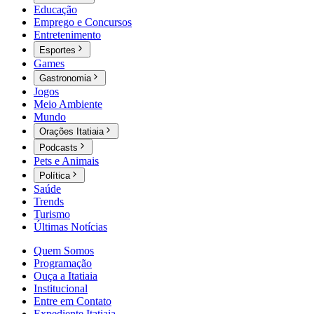
Educação
Emprego e Concursos
Entretenimento
Esportes
Games
Gastronomia
Jogos
Meio Ambiente
Mundo
Orações Itatiaia
Podcasts
Pets e Animais
Política
Saúde
Trends
Turismo
Últimas Notícias
Quem Somos
Programação
Ouça a Itatiaia
Institucional
Entre em Contato
Expediente Itatiaia