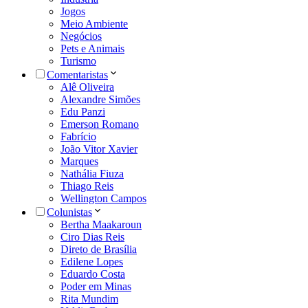
Jogos
Meio Ambiente
Negócios
Pets e Animais
Turismo
Comentaristas
Alê Oliveira
Alexandre Simões
Edu Panzi
Emerson Romano
Fabrício
João Vitor Xavier
Marques
Nathália Fiuza
Thiago Reis
Wellington Campos
Colunistas
Bertha Maakaroun
Ciro Dias Reis
Direto de Brasília
Edilene Lopes
Eduardo Costa
Poder em Minas
Rita Mundim