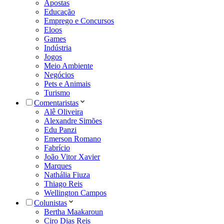
Apostas
Educação
Emprego e Concursos
Eloos
Games
Indústria
Jogos
Meio Ambiente
Negócios
Pets e Animais
Turismo
Comentaristas
Alê Oliveira
Alexandre Simões
Edu Panzi
Emerson Romano
Fabrício
João Vitor Xavier
Marques
Nathália Fiuza
Thiago Reis
Wellington Campos
Colunistas
Bertha Maakaroun
Ciro Dias Reis