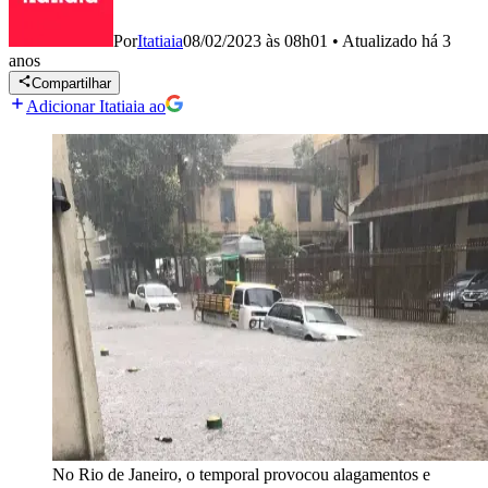
Por
Itatiaia
08/02/2023 às 08h01
•
Atualizado
há 3
anos
Compartilhar
Adicionar Itatiaia ao
No Rio de Janeiro, o temporal provocou alagamentos e