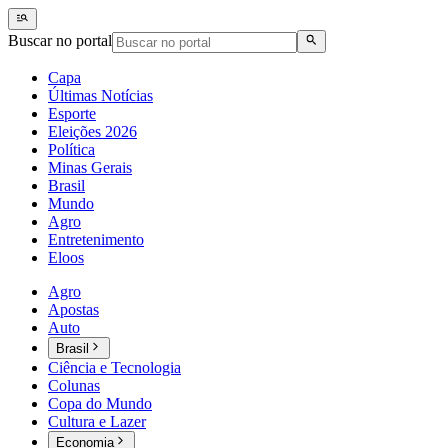
Buscar no portal
Capa
Últimas Notícias
Esporte
Eleições 2026
Política
Minas Gerais
Brasil
Mundo
Agro
Entretenimento
Eloos
Agro
Apostas
Auto
Brasil
Ciência e Tecnologia
Colunas
Copa do Mundo
Cultura e Lazer
Economia