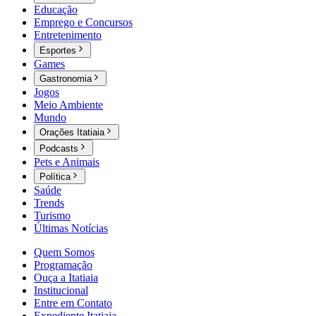
Educação
Emprego e Concursos
Entretenimento
Esportes
Games
Gastronomia
Jogos
Meio Ambiente
Mundo
Orações Itatiaia
Podcasts
Pets e Animais
Política
Saúde
Trends
Turismo
Últimas Notícias
Quem Somos
Programação
Ouça a Itatiaia
Institucional
Entre em Contato
Expediente Itatiaia