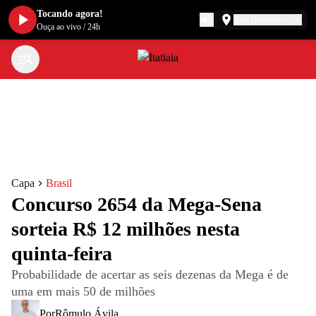
Tocando agora!
Belo Horizonte
Ouça ao vivo
/
24h
Capa
Brasil
Concurso 2654 da Mega-Sena
sorteia R$ 12 milhões nesta
quinta-feira
Probabilidade de acertar as seis dezenas da Mega é de
uma em mais 50 de milhões
Por
Rômulo Ávila