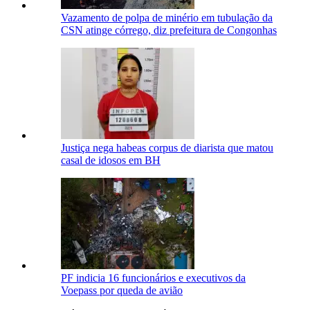
Vazamento de polpa de minério em tubulação da
CSN atinge córrego, diz prefeitura de Congonhas
Justiça nega habeas corpus de diarista que matou
casal de idosos em BH
PF indicia 16 funcionários e executivos da
Voepass por queda de avião