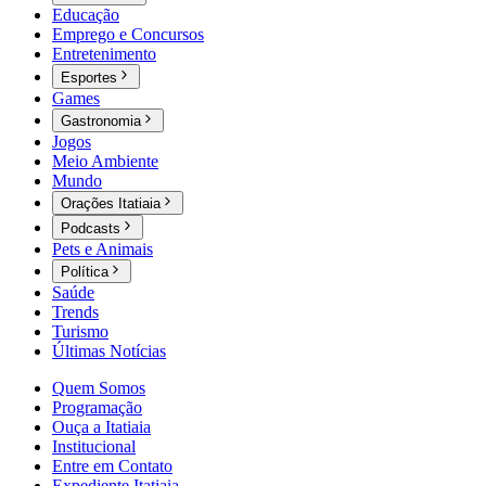
Educação
Emprego e Concursos
Entretenimento
Esportes
Games
Gastronomia
Jogos
Meio Ambiente
Mundo
Orações Itatiaia
Podcasts
Pets e Animais
Política
Saúde
Trends
Turismo
Últimas Notícias
Quem Somos
Programação
Ouça a Itatiaia
Institucional
Entre em Contato
Expediente Itatiaia