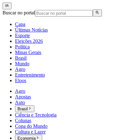
Buscar no portal
Capa
Últimas Notícias
Esporte
Eleições 2026
Política
Minas Gerais
Brasil
Mundo
Agro
Entretenimento
Eloos
Agro
Apostas
Auto
Brasil
Ciência e Tecnologia
Colunas
Copa do Mundo
Cultura e Lazer
Economia