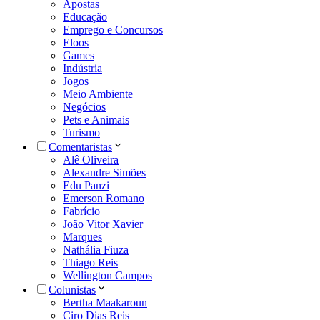
Apostas
Educação
Emprego e Concursos
Eloos
Games
Indústria
Jogos
Meio Ambiente
Negócios
Pets e Animais
Turismo
Comentaristas
Alê Oliveira
Alexandre Simões
Edu Panzi
Emerson Romano
Fabrício
João Vitor Xavier
Marques
Nathália Fiuza
Thiago Reis
Wellington Campos
Colunistas
Bertha Maakaroun
Ciro Dias Reis