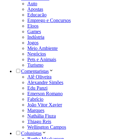
Auto
Apostas
Educação
Emprego e Concursos
Eloos
Games
Indústria
Jogos
Meio Ambiente
Negócios
Pets e Animais
Turismo
Comentaristas
Alê Oliveira
Alexandre Simões
Edu Panzi
Emerson Romano
Fabrício
João Vitor Xavier
Marques
Nathália Fiuza
Thiago Reis
Wellington Campos
Colunistas
Bertha Maakaroun