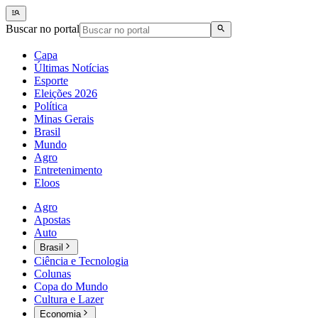
Buscar no portal
Capa
Últimas Notícias
Esporte
Eleições 2026
Política
Minas Gerais
Brasil
Mundo
Agro
Entretenimento
Eloos
Agro
Apostas
Auto
Brasil
Ciência e Tecnologia
Colunas
Copa do Mundo
Cultura e Lazer
Economia