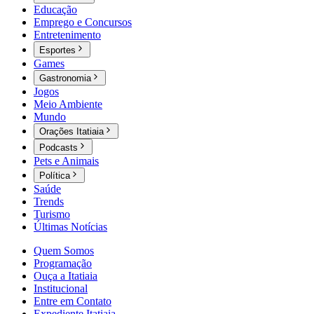
Educação
Emprego e Concursos
Entretenimento
Esportes
Games
Gastronomia
Jogos
Meio Ambiente
Mundo
Orações Itatiaia
Podcasts
Pets e Animais
Política
Saúde
Trends
Turismo
Últimas Notícias
Quem Somos
Programação
Ouça a Itatiaia
Institucional
Entre em Contato
Expediente Itatiaia