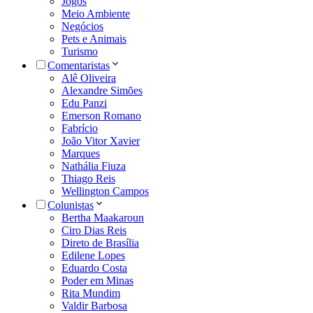
Jogos
Meio Ambiente
Negócios
Pets e Animais
Turismo
Comentaristas
Alê Oliveira
Alexandre Simões
Edu Panzi
Emerson Romano
Fabrício
João Vitor Xavier
Marques
Nathália Fiuza
Thiago Reis
Wellington Campos
Colunistas
Bertha Maakaroun
Ciro Dias Reis
Direto de Brasília
Edilene Lopes
Eduardo Costa
Poder em Minas
Rita Mundim
Valdir Barbosa