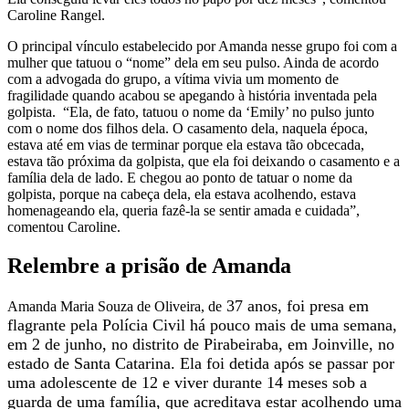
Caroline Rangel.
O principal vínculo estabelecido por Amanda nesse grupo foi com a
mulher que tatuou o “nome” dela em seu pulso. Ainda de acordo
com a advogada do grupo, a vítima vivia um momento de
fragilidade quando acabou se apegando à história inventada pela
golpista. “Ela, de fato, tatuou o nome da ‘Emily’ no pulso junto
com o nome dos filhos dela. O casamento dela, naquela época,
estava até em vias de terminar porque ela estava tão obcecada,
estava tão próxima da golpista, que ela foi deixando o casamento e a
família dela de lado. E chegou ao ponto de tatuar o nome da
golpista, porque na cabeça dela, ela estava acolhendo, estava
homenageando ela, queria fazê-la se sentir amada e cuidada”,
comentou Caroline.
Relembre a prisão de Amanda
37 anos, foi presa em
Amanda Maria Souza de Oliveira, de
flagrante pela Polícia Civil há pouco mais de uma semana,
em 2 de junho, no distrito de Pirabeiraba, em Joinville, no
estado de Santa Catarina. Ela foi detida após se passar por
uma adolescente de 12 e viver durante 14 meses sob a
guarda de uma família, que acreditava estar acolhendo uma