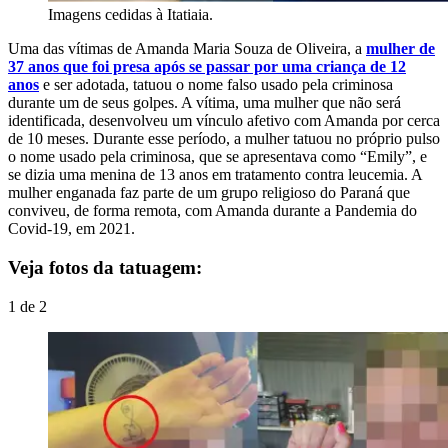
Imagens cedidas à Itatiaia.
Uma das vítimas de Amanda Maria Souza de Oliveira, a
mulher de
37 anos que foi presa após se passar por uma criança de 12
anos
e ser adotada, tatuou o nome falso usado pela criminosa
durante um de seus golpes. A vítima, uma mulher que não será
identificada, desenvolveu um vínculo afetivo com Amanda por cerca
de 10 meses. Durante esse período, a mulher tatuou no próprio pulso
o nome usado pela criminosa, que se apresentava como “Emily”, e
se dizia uma menina de 13 anos em tratamento contra leucemia.
A
mulher enganada faz parte de um grupo religioso do Paraná que
conviveu, de forma remota, com Amanda durante a Pandemia do
Covid-19, em 2021.
Veja fotos da tatuagem:
1
de
2