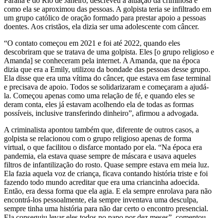
Paraná e do Rio de Janeiro, descreveu a atuação da criminosa e
como ela se aproximou das pessoas. A golpista teria se infiltrado em
um grupo católico de oração formado para prestar apoio a pessoas
doentes. Aos cristãos, ela dizia ser uma adolescente com câncer.
“O contato começou em 2021 e foi até 2022, quando eles
descobriram que se tratava de uma golpista. Eles [o grupo religioso e
Amanda] se conheceram pela internet. A Amanda, que na época
dizia que era a Emily, utilizou da bondade das pessoas desse grupo.
Ela disse que era uma vítima do câncer, que estava em fase terminal
e precisava de apoio. Todos se solidarizaram e começaram a ajudá-
la. Começou apenas como uma relação de fé, e quando eles se
deram conta, eles já estavam acolhendo ela de todas as formas
possíveis, inclusive transferindo dinheiro”, afirmou a advogada.
A criminalista apontou também que, diferente de outros casos, a
golpista se relacionou com o grupo religioso apenas de forma
virtual, o que facilitou o disfarce montado por ela. “Na época era
pandemia, ela estava quase sempre de máscara e usava aqueles
filtros de infantilização do rosto. Quase sempre estava em meia luz.
Ela fazia aquela voz de criança, ficava contando história triste e foi
fazendo todo mundo acreditar que era uma criancinha adoecida.
Então, era dessa forma que ela agia. E ela sempre enrolava para não
encontrá-los pessoalmente, ela sempre inventava uma desculpa,
sempre tinha uma história para não dar certo o encontro presencial.
Ela conseguiu levar eles todos no papo por dez meses”, comentou