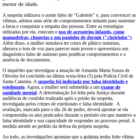
menor de idade.
A suspeita utilizava o nome falso de "Gabriele" e, para convencer as
vítimas, adotou uma série de comportamentos infantis para sustentar
a farsa e conquistar a empatia das pessoas. Entre as estratégias
utilizadas por ela, estavam o
uso de acessórios infantis, como
mamadeiras, chupetas e um paninho de dormir ("cheirinho")
.
Além disso, a mulher simulava ter crises de pânico noturnas,
alterava o tom de voz para parecer mais jovem e apresentava um
diagnóstico falso de autismo para justificar comportamentos e a
ausência de documentos.
O inquérito que investigou a atuação de Amanda Maria Souza de
Oliveira foi concluído na última sexta-feira (5) pela Polícia Civil de
Santa Catarina. A
suspeita foi indiciada por falsa identidade e
estelionato
. Agora, a mulher será submetida
a um
exame de
sanidade mental
. A determinação foi feita pela Justiça durante
audiência de custódia realizada após a prisão da suspeita,
investigada pelos crimes de estelionato e falsa identidade.
A
avaliação,
marcada para o dia 26 de junho,
deverá apontar se ela
compreendia os atos praticados durante o período em que manteve a
falsa identidade e sua
capacidade de responder ao processo penal
.
A
medida atende ao pedido da defesa da própria suspeita.
Ao todo, as investigações apontam que a golpista tenha feito vítima