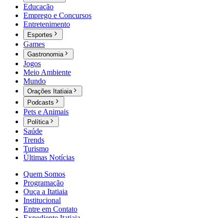
Educação
Emprego e Concursos
Entretenimento
Esportes
Games
Gastronomia
Jogos
Meio Ambiente
Mundo
Orações Itatiaia
Podcasts
Pets e Animais
Política
Saúde
Trends
Turismo
Últimas Notícias
Quem Somos
Programação
Ouça a Itatiaia
Institucional
Entre em Contato
Expediente Itatiaia