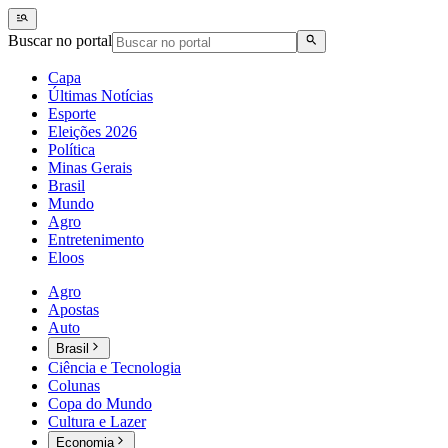
Buscar no portal
Capa
Últimas Notícias
Esporte
Eleições 2026
Política
Minas Gerais
Brasil
Mundo
Agro
Entretenimento
Eloos
Agro
Apostas
Auto
Brasil
Ciência e Tecnologia
Colunas
Copa do Mundo
Cultura e Lazer
Economia