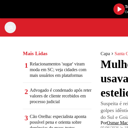
T
Ou
Mais Lidas
Capa
Santa C
Mulhe
Relacionamentos 'sugar' viram
1
moda em SC; veja cidades com
usava
mais usuários em plataformas
estel
Advogado é condenado após reter
2
valores de cliente recebidos em
processo judicial
Suspeita é r
golpes idênt
Cão Orelha: especialista aponta
3
do Sul e Goi
possível pena e orienta sobre
Por
Osmar Mac
denúncias de maus-tratos
05/06/2026 às 1