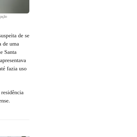
gação
uspeita de se
va de uma
de Santa
e apresentava
até fazia uso
 residência
ense.