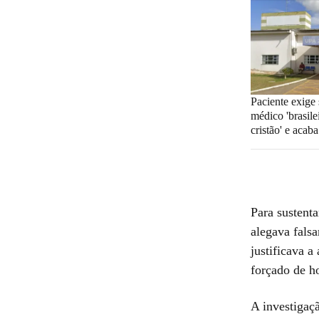
Paciente exige 
médico 'brasile
cristão' e aca
Para sustenta
alegava falsa
justificava a
forçado de h
A investigaç