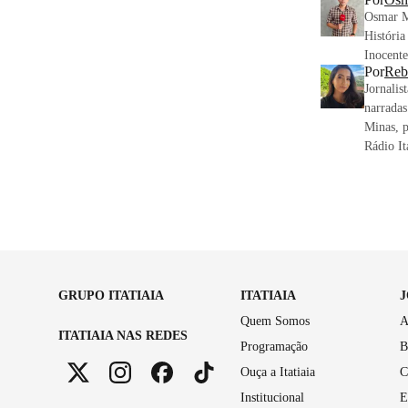
Osmar M
História
Inocente
Por
Reb
Jornalis
narradas
Minas, p
Rádio It
GRUPO ITATIAIA
ITATIAIA
Quem Somos
A
ITATIAIA NAS REDES
Programação
B
Ouça a Itatiaia
C
Institucional
E