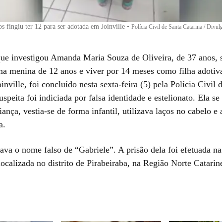
s fingiu ter 12 para ser adotada em Joinville
•
Polícia Civil de Santa Catarina / Divul
que investigou Amanda Maria Souza de Oliveira, de 37 anos, s
ma menina de 12 anos e viver por 14 meses como filha adoti
inville, foi concluído nesta sexta-feira (5) pela Polícia Civil 
uspeita foi indiciada por falsa identidade e estelionato. Ela s
nça, vestia-se de forma infantil, utilizava laços no cabelo e 
a.
ava o nome falso de “Gabriele”. A prisão dela foi efetuada na
localizada no distrito de Pirabeiraba, na Região Norte Catarin