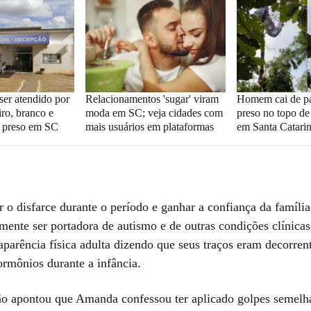
ser atendido por
Relacionamentos 'sugar' viram
Homem cai de pa
iro, branco e
moda em SC; veja cidades com
preso no topo de
ba preso em SC
mais usuários em plataformas
em Santa Catari
r o disfarce durante o período e ganhar a confiança da famíli
mente ser portadora de autismo e de outras condições clínicas
 aparência física adulta dizendo que seus traços eram decorren
ormônios durante a infância.
ão apontou que Amanda confessou ter aplicado golpes semelh