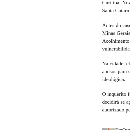
Curitiba, No
Santa Catari
Antes do cas
Minas Gerais
Acolhimento 
vulnerabilida
Na cidade, el
abusos para s
ideológica.
O inquérito f
decidirá se 
autorizado pe
Por
Osm