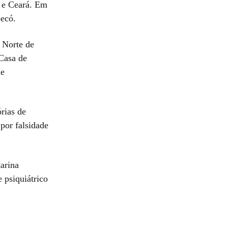
s e Ceará. Em
pecó.
 Norte de
 Casa de
de
órias de
 por falsidade
tarina
 psiquiátrico