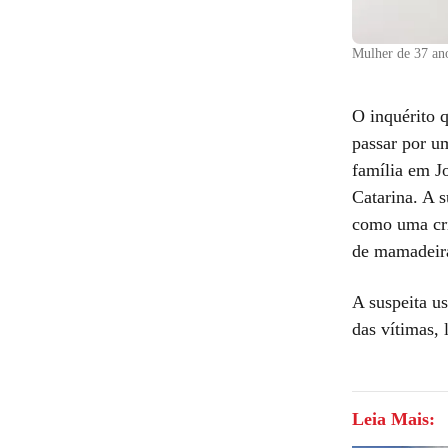
Mulher de 37 ano
O inquérito 
passar por u
família em Jo
Catarina. A s
como uma cria
de mamadeir
A suspeita us
das vítimas, 
Leia Mais: