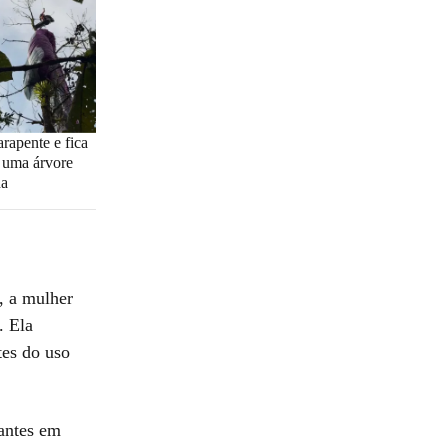
rapente e fica
 uma árvore
na
a, a mulher
. Ela
tes do uso
antes em