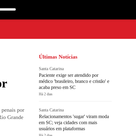
Últimas Notícias
Santa Catarina
Paciente exige ser atendido por
or
médico 'brasileiro, branco e cristão' e
acaba preso em SC
Há 2 dias
 penais por
Santa Catarina
Relacionamentos 'sugar' viram moda
 Rio Grande
em SC; veja cidades com mais
usuários em plataformas
Há 2 dias