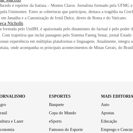
acedo é repórter da Itatiaia – Montes Claros. Jornalista formado pela UFMG 
 pela Unimontes. Entre as coberturas que participou, destaca a tragédia na Cre
 em Janaúba e a Canonização de Irmã Dulce, direto de Roma e do Vaticano.
eca Nicholls
ta formada pelo UniBH, é apaixonada pelo dinamismo do factual e pelo poder d
. Com trajetória que inclui passagens pelo Sistema Faemg Senar, jornal Estado
ossui experiência em múltiplas plataformas e linguagens. Atualmente, integra a
atiaia, onde acompanha os principais acontecimentos de Minas Gerais, do Bras
JORNALISMO
ESPORTES
MAIS EDITORI
gro
Basquete
Auto
rasil
Copa do Mundo
Apostas
ultura e Lazer
eSports
Educação
conomia
Famosos do Esporte
Emprego e Concur