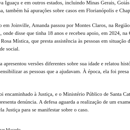
va Iguaçu e em outros estados, incluindo Minas Gerais, Goiá
na, também há apurações sobre casos em Florianópolis e Cha
o em Joinville, Amanda passou por Montes Claros, na Região
, onde disse que tinha 18 anos e recebeu apoio, em 2024, na
Rosa Mística, que presta assistência às pessoas em situação 
de social.
a apresentou versões diferentes sobre sua idade e relatou hist
ensibilizar as pessoas que a ajudavam. À época, ela foi presa
oi encaminhado à Justiça, e o Ministério Público de Santa Ca
apresenta denúncia. A defesa aguarda a realização de um exame
la Justiça para se manifestar sobre o caso.
ar Macedo