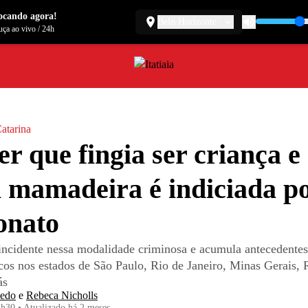
ocando agora!
Belo Horizonte
ça ao vivo
/
24h
atarina
r que fingia ser criança e
 mamadeira é indiciada p
ionato
eincidente nessa modalidade criminosa e acumula antecedentes
icos nos estados de São Paulo, Rio de Janeiro, Minas Gerais,
ás
edo
e
Rebeca Nicholls
8h30
•
Atualizado
há 2 meses