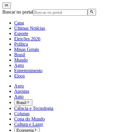
Buscar no portal
Capa
Últimas Notícias
Esporte
Eleições 2026
Política
Minas Gerais
Brasil
Mundo
Agro
Entretenimento
Eloos
Agro
Apostas
Auto
Brasil
Ciência e Tecnologia
Colunas
Copa do Mundo
Cultura e Lazer
Economia