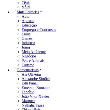
Tênis
Vôlei
Mais Editorias
Auto
Apostas
Educação
Emprego e Concursos
Eloos
Games
Indústria
Jogos
Meio Ambiente
Negócios
Pets e Animais
Turismo
Comentaristas
Alê Oliveira
Alexandre Simões
Edu Panzi
Emerson Romano
Fabrício
João Vitor Xavier
Marques
Nathália Fiuza
Thiago Reis