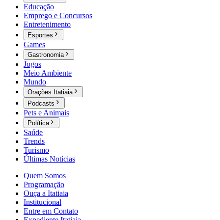
Educação
Emprego e Concursos
Entretenimento
Esportes
Games
Gastronomia
Jogos
Meio Ambiente
Mundo
Orações Itatiaia
Podcasts
Pets e Animais
Política
Saúde
Trends
Turismo
Últimas Notícias
Quem Somos
Programação
Ouça a Itatiaia
Institucional
Entre em Contato
Expediente Itatiaia