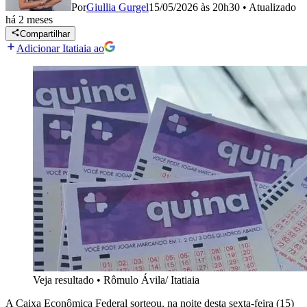
Por
Giullia Gurgel
15/05/2026 às 20h30
•
Atualizado
há 2 meses
Compartilhar
Adicionar Itatiaia ao
Veja resultado
•
Rômulo Ávila/ Itatiaia
A Caixa Econômica Federal sorteou, na noite desta sexta-feira (15)