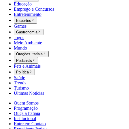
Educação
Emprego e Concursos
Entretenimento
Esportes
Games
Gastronomia
Jogos
Meio Ambiente
Mundo
Orações Itatiaia
Podcasts
Pets e Animais
Política
Saúde
Trends
Turismo
Últimas Notícias
Quem Somos
Programação
Ouça a Itatiaia
Institucional
Entre em Contato
Expediente Itatiaia