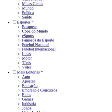
Minas Gerais
Mundo
Política
Saúde
Esportes
Basquete
Copa do Mundo
eSports
Famosos do Esporte
Futebol Nacional
Futebol Internacional
Lutas
Motor
Tênis
Vôlei
Mais Editorias
Auto
Apostas
Educação
Emprego e Concursos
Eloos
Games
Indústria
Jogos