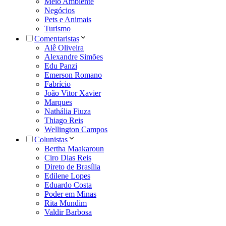
Meio Ambiente
Negócios
Pets e Animais
Turismo
Comentaristas
Alê Oliveira
Alexandre Simões
Edu Panzi
Emerson Romano
Fabrício
João Vitor Xavier
Marques
Nathália Fiuza
Thiago Reis
Wellington Campos
Colunistas
Bertha Maakaroun
Ciro Dias Reis
Direto de Brasília
Edilene Lopes
Eduardo Costa
Poder em Minas
Rita Mundim
Valdir Barbosa