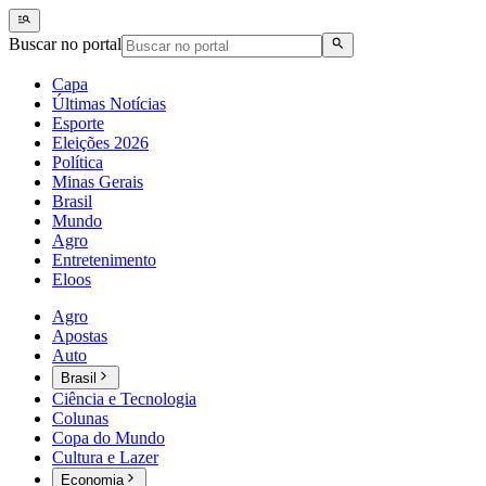
Buscar no portal
Capa
Últimas Notícias
Esporte
Eleições 2026
Política
Minas Gerais
Brasil
Mundo
Agro
Entretenimento
Eloos
Agro
Apostas
Auto
Brasil
Ciência e Tecnologia
Colunas
Copa do Mundo
Cultura e Lazer
Economia