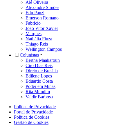
Alê Oliveira
Alexandre Simões
Edu Panzi
Emerson Romano
Fabrício
João Vitor Xavier
Marques
Nathália Fiuza
Thiago Reis
Wellington Campos
Colunistas
Bertha Maakaroun
Ciro Dias Reis
Direto de Brasília
Edilene Lopes
Eduardo Costa
Poder em Minas
Rita Mundim
Valdir Barbosa
Política de Privacidade
Portal de Privacidade
Política de Cookies
Gestão de Cookies