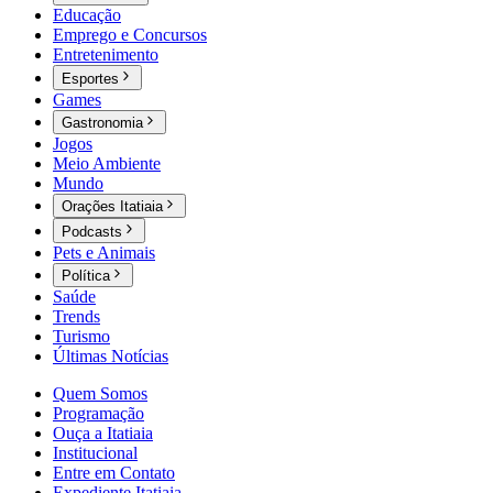
Educação
Emprego e Concursos
Entretenimento
Esportes
Games
Gastronomia
Jogos
Meio Ambiente
Mundo
Orações Itatiaia
Podcasts
Pets e Animais
Política
Saúde
Trends
Turismo
Últimas Notícias
Quem Somos
Programação
Ouça a Itatiaia
Institucional
Entre em Contato
Expediente Itatiaia