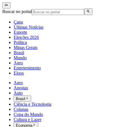
Buscar no portal
Capa
Últimas Notícias
Esporte
Eleições 2026
Política
Minas Gerais
Brasil
Mundo
Agro
Entretenimento
Eloos
Agro
Apostas
Auto
Brasil
Ciência e Tecnologia
Colunas
Copa do Mundo
Cultura e Lazer
Economia