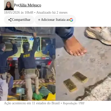
Por
Júlia Melgaço
18/05/2026 às 10h48
•
Atualizado
há 2 meses
Compartilhar
Adicionar Itatiaia ao
Ação aconteceu em 11 estados do Brasil
•
Reprodução / PRF