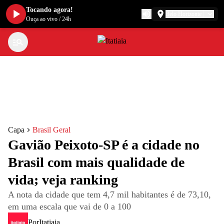
Tocando agora!
Belo Horizonte
Ouça ao vivo
/
24h
Capa
Brasil Geral
Gavião Peixoto-SP é a cidade no
Brasil com mais qualidade de
vida; veja ranking
A nota da cidade que tem 4,7 mil habitantes é de 73,10,
em uma escala que vai de 0 a 100
Por
Itatiaia