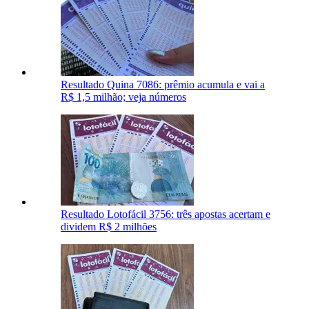
Resultado Quina 7086: prêmio acumula e vai a
R$ 1,5 milhão; veja números
Resultado Lotofácil 3756: três apostas acertam e
dividem R$ 2 milhões