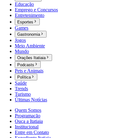
Educação
Emprego e Concursos
Entretenimento
Esportes
Games
Gastronomia
Jogos
Meio Ambiente
Mundo
Orações Itatiaia
Podcasts
Pets e Animais
Política
Saúde
Trends
Turismo
Últimas Notícias
Quem Somos
Programação
Ouça a Itatiaia
Institucional
Entre em Contato
Expediente Itatiaia