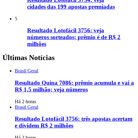
cidades das 199 apostas premiadas
5
Resultado Lotofácil 3756: veja
números sorteados; prêmio é de R$ 2
milhões
Últimas Notícias
Brasil Geral
Resultado Quina 7086: prêmio acumula e vai a
R$ 1,5 milhão; veja números
Há 2 horas
Brasil Geral
Resultado Lotofácil 3756: três apostas acertam
e dividem R$ 2 milhões
Há 2 horas