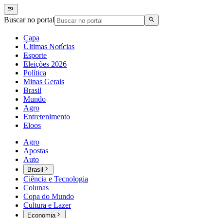
Buscar no portal
Capa
Últimas Notícias
Esporte
Eleições 2026
Política
Minas Gerais
Brasil
Mundo
Agro
Entretenimento
Eloos
Agro
Apostas
Auto
Brasil
Ciência e Tecnologia
Colunas
Copa do Mundo
Cultura e Lazer
Economia