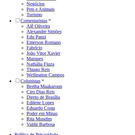
Negócios
Pets e Animais
Turismo
Comentaristas
Alê Oliveira
Alexandre Simões
Edu Panzi
Emerson Romano
Fabrício
João Vitor Xavier
Marques
Nathália Fiuza
Thiago Reis
Wellington Campos
Colunistas
Bertha Maakaroun
Ciro Dias Reis
Direto de Brasília
Edilene Lopes
Eduardo Costa
Poder em Minas
Rita Mundim
Valdir Barbosa
Política de Privacidade