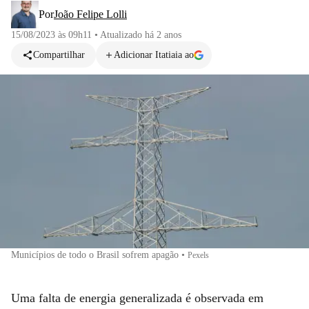
Por
João Felipe Lolli
15/08/2023 às 09h11
•
Atualizado
há 2 anos
Compartilhar
Adicionar Itatiaia ao
Municípios de todo o Brasil sofrem apagão
•
Pexels
Uma falta de energia generalizada é observada em