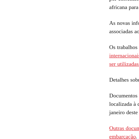
africana para 
As novas inf
associadas ao
Os trabalhos 
internacionai
ser utilizada
Detalhes sob
Documentos l
localizada à 
janeiro deste
Outras docum
embarcação
.