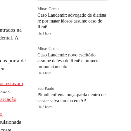
Minas Gerais
Caso Laudemir: advogado de diarista
ré por matar idosos assume caso de
Renê
ntrados na
Há 1 hora
dental. A
Minas Gerais
Caso Laudemir: novo escritório
das porta de
assume defesa de Renê e promete
pronunciamento
eu.
Há 1 hora
pos estavam
São Paulo
ssoas
Pitbull enfrenta onça-parda dentro de
barcação
.
casa e salva família em SP
Há 2 horas
ão
,
pulsionada
 costa