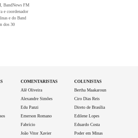
 FM, BandNews FM
ra e coordenador
inas e do Band
m dos 30
AS
COMENTARISTAS
COLUNISTAS
Alê Oliveira
Bertha Maakaroun
Alexandre Simões
Ciro Dias Reis
Edu Panzi
Direto de Brasília
sos
Emerson Romano
Edilene Lopes
Fabrício
Eduardo Costa
João Vitor Xavier
Poder em Minas