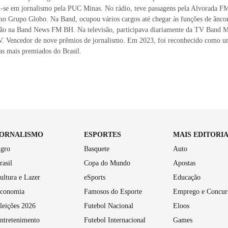
-se em jornalismo pela PUC Minas. No rádio, teve passagens pela Alvorada
no Grupo Globo. Na Band, ocupou vários cargos até chegar às funções de ânco
ção na Band News FM BH. Na televisão, participava diariamente da TV Band M
. Vencedor de nove prêmios de jornalismo. Em 2023, foi reconhecido como u
tas mais premiados do Brasil.
JORNALISMO
ESPORTES
MAIS EDITORI
gro
Basquete
Auto
rasil
Copa do Mundo
Apostas
ultura e Lazer
eSports
Educação
conomia
Famosos do Esporte
Emprego e Concur
leições 2026
Futebol Nacional
Eloos
ntretenimento
Futebol Internacional
Games