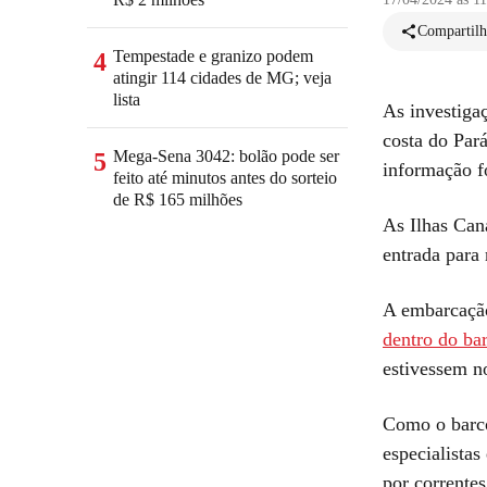
Compartilh
Tempestade e granizo podem
4
atingir 114 cidades de MG; veja
lista
As investiga
costa do Pará
Mega-Sena 3042: bolão pode ser
5
informação f
feito até minutos antes do sorteio
de R$ 165 milhões
As Ilhas Can
entrada para
A embarcaçã
dentro do bar
estivessem n
Como o barco
especialista
por corrente