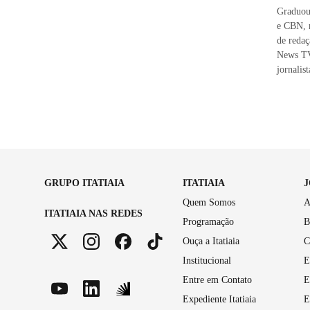
Graduou
e CBN, 
de reda
News TV
jornalis
GRUPO ITATIAIA
ITATIAIA
Quem Somos
A
ITATIAIA NAS REDES
Programação
B
Ouça a Itatiaia
C
Institucional
E
Entre em Contato
E
Expediente Itatiaia
E