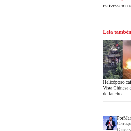
estivessem n
Leia també
Helicóptero cai
Vista Chinesa 
de Janeiro
Por
Mar
Correspo
Convers