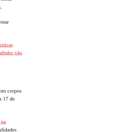
m
.
star
cnicas
madinho vão
com corpos
a 17 de
 na
alidades