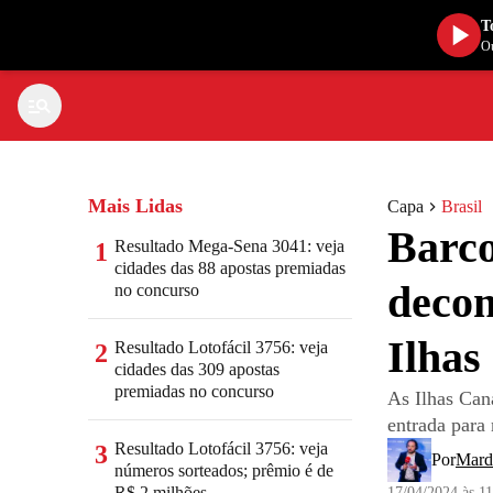
T
Ou
Mais Lidas
Capa
Brasil
Barco
Resultado Mega-Sena 3041: veja
1
cidades das 88 apostas premiadas
decom
no concurso
Ilhas
Resultado Lotofácil 3756: veja
2
cidades das 309 apostas
premiadas no concurso
As Ilhas Can
entrada para
Resultado Lotofácil 3756: veja
3
Por
Mard
números sorteados; prêmio é de
R$ 2 milhões
17/04/2024 às 1