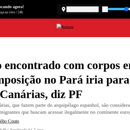
ocando agora!
Belo Horizonte
ça ao vivo
/
24h
 encontrado com corpos 
posição no Pará iria para
 Canárias, diz PF
árias, que fazem parte do arquipélago espanhol, são considera
 migrantes que buscam acessar ilegalmente no continente eur
élio Couto
1h49
•
Atualizado
há 2 anos