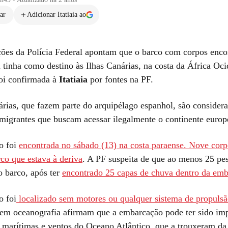
ar
Adicionar Itatiaia ao
ções da Polícia Federal apontam que o barco com corpos enco
 tinha como destino às Ilhas Canárias, na costa da África Oci
oi confirmada à
Itatiaia
por fontes na PF.
árias, que fazem parte do arquipélago espanhol, são considera
 migrantes que buscam acessar ilegalmente o continente europ
o foi
encontrada no sábado (13) na costa paraense. Nove cor
co que estava à deriva
. A PF suspeita de que ao menos 25 pe
o barco, após ter
encontrado 25 capas de chuva dentro da em
 foi
localizado sem motores ou qualquer sistema de propuls
s em oceanografia afirmam que a embarcação pode ter sido im
s marítimas e ventos do Oceano Atlântico, que a trouxeram da