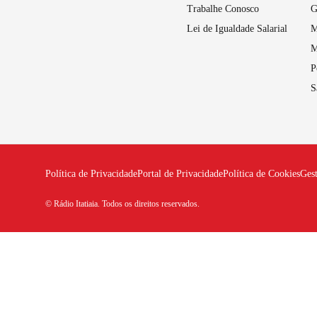
Trabalhe Conosco
G
Lei de Igualdade Salarial
M
M
P
S
Política de Privacidade
Portal de Privacidade
Política de Cookies
Ges
© Rádio Itatiaia. Todos os direitos reservados.