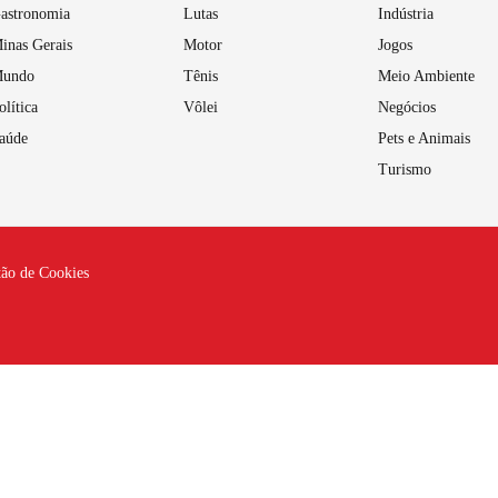
astronomia
Lutas
Indústria
inas Gerais
Motor
Jogos
undo
Tênis
Meio Ambiente
olítica
Vôlei
Negócios
aúde
Pets e Animais
Turismo
tão de Cookies