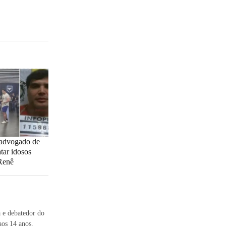
 advogado de
atar idosos
Renê
 e debatedor do
os 14 anos.