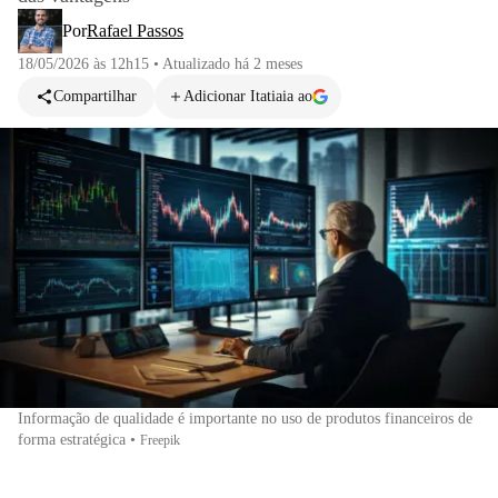
Por
Rafael Passos
18/05/2026 às 12h15
•
Atualizado
há 2 meses
Compartilhar
Adicionar Itatiaia ao
Informação de qualidade é importante no uso de produtos financeiros de
forma estratégica
•
Freepik