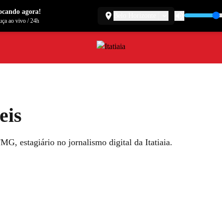
ocando agora!
Belo Horizonte
ça ao vivo
/
24h
eis
G, estagiário no jornalismo digital da Itatiaia.