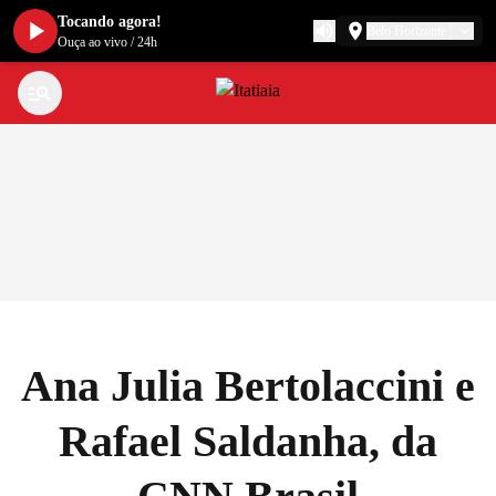
Tocando agora!
Belo Horizonte
Ouça ao vivo
/
24h
Ana Julia Bertolaccini e
Rafael Saldanha, da