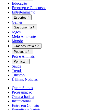
Educação
Emprego e Concursos
Entretenimento
Esportes
Games
Gastronomia
Jogos
Meio Ambiente
Mundo
Orações Itatiaia
Podcasts
Pets e Animais
Política
Saúde
Trends
Turismo
Últimas Notícias
Quem Somos
Programação
Ouça a Itatiaia
Institucional
Entre em Contato
Expediente Itatiaia