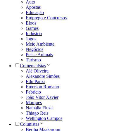
Auto
Apostas
Educação
Emprego e Concursos
Eloos
Games
Indústria
Jogos
Meio Ambiente
Negócios
Pets e Animais
Turismo
Comentaristas
Alê Oliveira
Alexandre Simões
Edu Panzi
Emerson Romano
Fabrício
João Vitor Xavier
Marques
Nathália Fiuza
Thiago Reis
Wellington Campos
Colunistas
Bertha Maakaroun