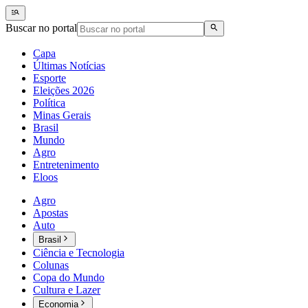
Buscar no portal
Capa
Últimas Notícias
Esporte
Eleições 2026
Política
Minas Gerais
Brasil
Mundo
Agro
Entretenimento
Eloos
Agro
Apostas
Auto
Brasil
Ciência e Tecnologia
Colunas
Copa do Mundo
Cultura e Lazer
Economia