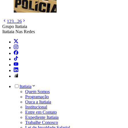
1
2
3
...
26
Grupo Itatiaia
Itatiaia Nas Redes
Itatiaia
Quem Somos
Programação
Ouça a Itatiaia
Institucional
Entre em Contato
Expediente Itatiaia
Trabalhe Conosco
Lei de Igualdade Salarial