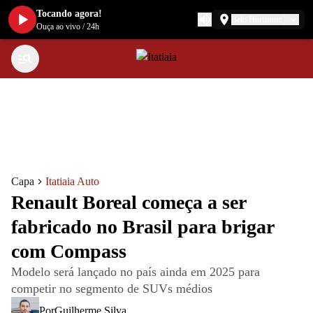
Tocando agora!
Belo Horizonte
Ouça ao vivo
/
24h
Capa
Itatiaia Auto
Renault Boreal começa a ser
fabricado no Brasil para brigar
com Compass
Modelo será lançado no país ainda em 2025 para
competir no segmento de SUVs médios
Por
Guilherme Silva