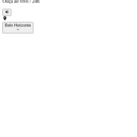
Ouça ao vivo
/
24h
Belo Horizonte