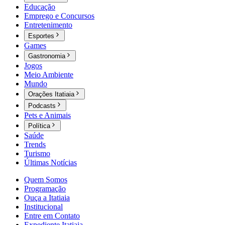
Educação
Emprego e Concursos
Entretenimento
Esportes
Games
Gastronomia
Jogos
Meio Ambiente
Mundo
Orações Itatiaia
Podcasts
Pets e Animais
Política
Saúde
Trends
Turismo
Últimas Notícias
Quem Somos
Programação
Ouça a Itatiaia
Institucional
Entre em Contato
Expediente Itatiaia