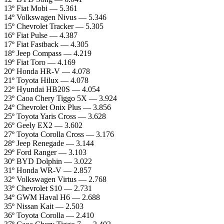
13º Fiat Mobi — 5.361
14º Volkswagen Nivus — 5.346
15º Chevrolet Tracker — 5.305
16º Fiat Pulse — 4.387
17º Fiat Fastback — 4.305
18º Jeep Compass — 4.219
19º Fiat Toro — 4.169
20º Honda HR-V — 4.078
21º Toyota Hilux — 4.078
22º Hyundai HB20S — 4.054
23º Caoa Chery Tiggo 5X — 3.924
24º Chevrolet Onix Plus — 3.856
25º Toyota Yaris Cross — 3.628
26º Geely EX2 — 3.602
27º Toyota Corolla Cross — 3.176
28º Jeep Renegade — 3.144
29º Ford Ranger — 3.103
30º BYD Dolphin — 3.022
31º Honda WR-V — 2.857
32º Volkswagen Virtus — 2.768
33º Chevrolet S10 — 2.731
34º GWM Haval H6 — 2.688
35º Nissan Kait — 2.503
36º Toyota Corolla — 2.410