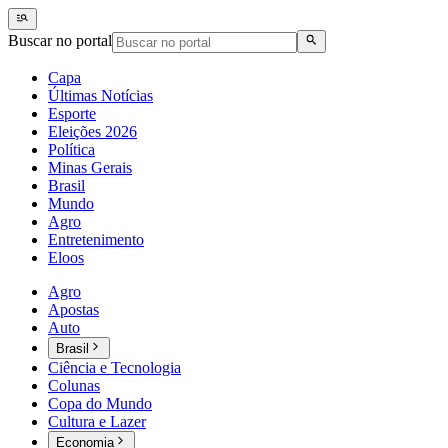
Buscar no portal
Capa
Últimas Notícias
Esporte
Eleições 2026
Política
Minas Gerais
Brasil
Mundo
Agro
Entretenimento
Eloos
Agro
Apostas
Auto
Brasil
Ciência e Tecnologia
Colunas
Copa do Mundo
Cultura e Lazer
Economia