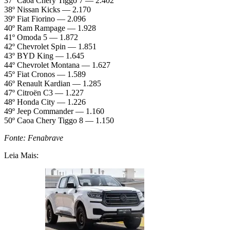
37º Caoa Chery Tiggo 7 — 2.402
38º Nissan Kicks — 2.170
39º Fiat Fiorino — 2.096
40º Ram Rampage — 1.928
41º Omoda 5 — 1.872
42º Chevrolet Spin — 1.851
43º BYD King — 1.645
44º Chevrolet Montana — 1.627
45º Fiat Cronos — 1.589
46º Renault Kardian — 1.285
47º Citroën C3 — 1.227
48º Honda City — 1.226
49º Jeep Commander — 1.160
50º Caoa Chery Tiggo 8 — 1.150
Fonte: Fenabrave
Leia Mais: