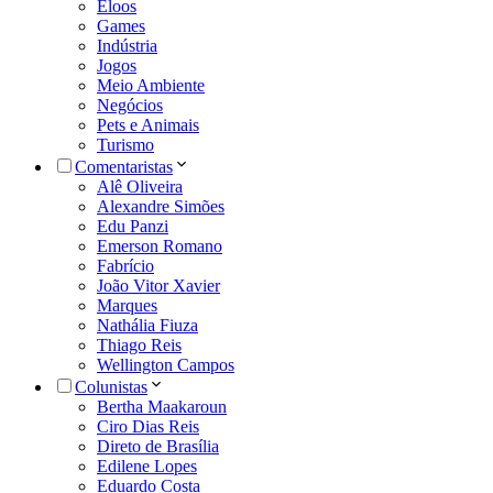
Eloos
Games
Indústria
Jogos
Meio Ambiente
Negócios
Pets e Animais
Turismo
Comentaristas
Alê Oliveira
Alexandre Simões
Edu Panzi
Emerson Romano
Fabrício
João Vitor Xavier
Marques
Nathália Fiuza
Thiago Reis
Wellington Campos
Colunistas
Bertha Maakaroun
Ciro Dias Reis
Direto de Brasília
Edilene Lopes
Eduardo Costa