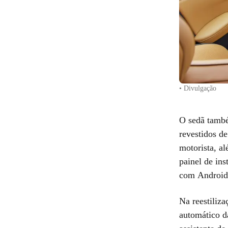
• Divulgação
O sedã també
revestidos d
motorista, a
painel de ins
com Android 
Na reestiliz
automático da