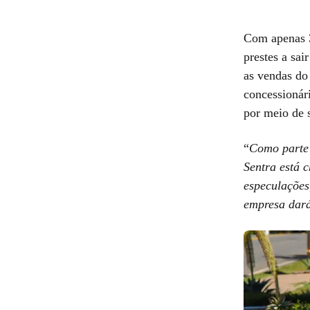
Com apenas 3
prestes a sai
as vendas do
concessionár
por meio de 
“
Como parte 
Sentra está 
especulações
empresa dará