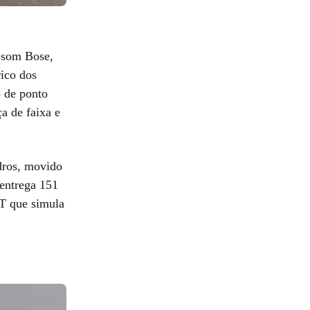
e som Bose,
rico dos
o de ponto
a de faixa e
dros, movido
 entrega 151
T que simula