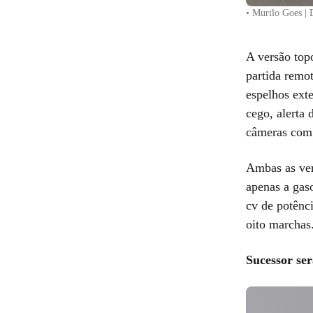
• Murilo Goes | 
A versão top
partida remot
espelhos ext
cego, alerta 
câmeras com
Ambas as ver
apenas a gas
cv de potênc
oito marchas
Sucessor ser