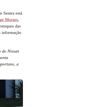
n Sentra está
rge Moraes
,
estoques das
a informação
o do Nissan
menta
oportuno, a