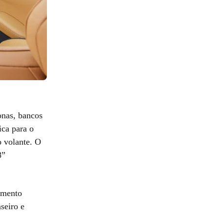
onas, bancos
ica para o
o volante. O
8”
amento
seiro e