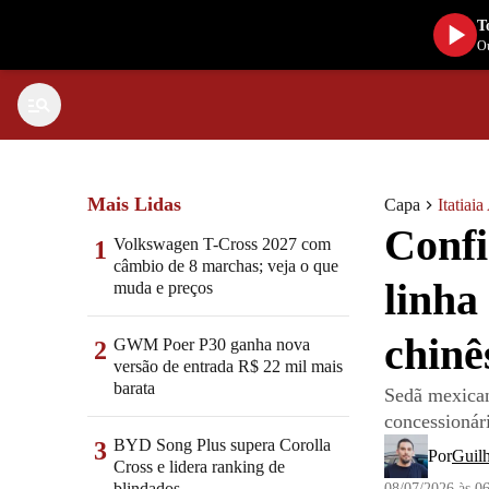
T
Ou
Mais Lidas
Capa
Itatiai
Confi
Volkswagen T-Cross 2027 com
1
câmbio de 8 marchas; veja o que
linha
muda e preços
chinê
GWM Poer P30 ganha nova
2
versão de entrada R$ 22 mil mais
barata
Sedã mexican
concessionári
BYD Song Plus supera Corolla
3
Por
Guil
Cross e lidera ranking de
blindados
08/07/2026 às 0