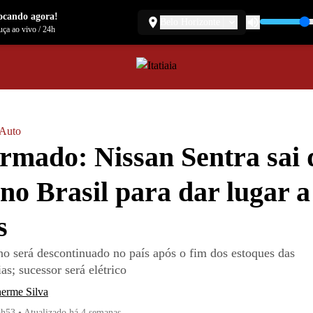
ocando agora!
Belo Horizonte
ça ao vivo
/
24h
a Auto
rmado: Nissan Sentra sai 
 no Brasil para dar lugar a
s
o será descontinuado no país após o fim dos estoques das
as; sucessor será elétrico
herme Silva
6h53
•
Atualizado
há 4 semanas