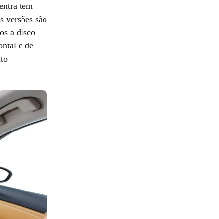
entra tem
as versões são
ios a disco
ontal e de
nto