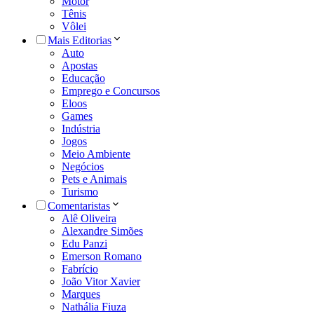
Motor
Tênis
Vôlei
Mais Editorias
Auto
Apostas
Educação
Emprego e Concursos
Eloos
Games
Indústria
Jogos
Meio Ambiente
Negócios
Pets e Animais
Turismo
Comentaristas
Alê Oliveira
Alexandre Simões
Edu Panzi
Emerson Romano
Fabrício
João Vitor Xavier
Marques
Nathália Fiuza