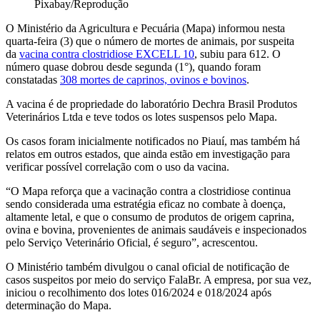
Pixabay/Reprodução
O Ministério da Agricultura e Pecuária (Mapa) informou nesta
quarta-feira (3) que o número de mortes de animais, por suspeita
da
vacina contra clostridiose EXCELL 10
, subiu para 612. O
número quase dobrou desde segunda (1°), quando foram
constatadas
308 mortes de caprinos, ovinos e bovinos
.
A vacina é de propriedade do laboratório Dechra Brasil Produtos
Veterinários Ltda e teve todos os lotes suspensos pelo Mapa.
Os casos foram inicialmente notificados no Piauí, mas também há
relatos em outros estados, que ainda estão em investigação para
verificar possível correlação com o uso da vacina.
“O Mapa reforça que a vacinação contra a clostridiose continua
sendo considerada uma estratégia eficaz no combate à doença,
altamente letal, e que o consumo de produtos de origem caprina,
ovina e bovina, provenientes de animais saudáveis e inspecionados
pelo Serviço Veterinário Oficial, é seguro”, acrescentou.
O Ministério também divulgou o canal oficial de notificação de
casos suspeitos por meio do serviço FalaBr. A empresa, por sua vez,
iniciou o recolhimento dos lotes 016/2024 e 018/2024 após
determinação do Mapa.