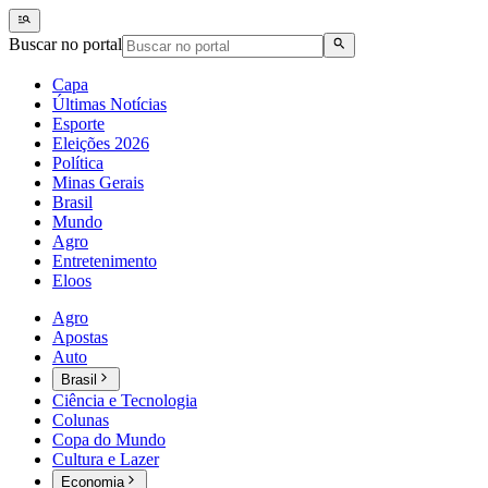
Buscar no portal
Capa
Últimas Notícias
Esporte
Eleições 2026
Política
Minas Gerais
Brasil
Mundo
Agro
Entretenimento
Eloos
Agro
Apostas
Auto
Brasil
Ciência e Tecnologia
Colunas
Copa do Mundo
Cultura e Lazer
Economia