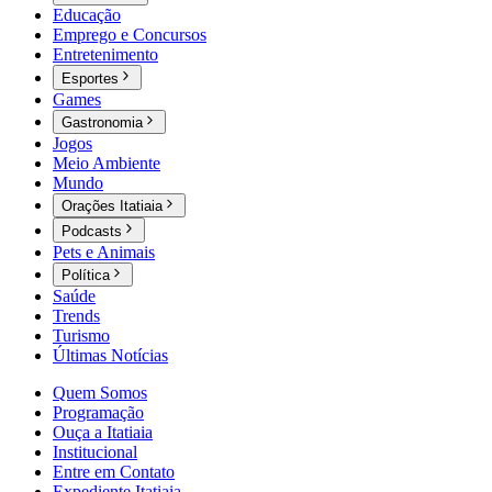
Educação
Emprego e Concursos
Entretenimento
Esportes
Games
Gastronomia
Jogos
Meio Ambiente
Mundo
Orações Itatiaia
Podcasts
Pets e Animais
Política
Saúde
Trends
Turismo
Últimas Notícias
Quem Somos
Programação
Ouça a Itatiaia
Institucional
Entre em Contato
Expediente Itatiaia