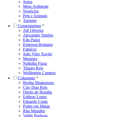
Jogos
Meio Ambiente
Negócios
Pets e Animais
Turismo
Comentaristas
Alê Oliveira
Alexandre Simões
Edu Panzi
Emerson Romano
Fabrício
João Vitor Xavier
Marques
Nathália Fiuza
Thiago Reis
Wellington Campos
Colunistas
Bertha Maakaroun
Ciro Dias Reis
Direto de Brasília
Edilene Lopes
Eduardo Costa
Poder em Minas
Rita Mundim
Valdir Barbosa