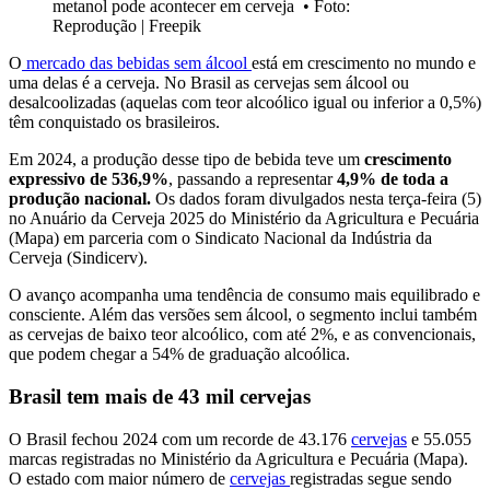
metanol pode acontecer em cerveja
•
Foto:
Reprodução | Freepik
O
mercado das bebidas sem álcool
está em crescimento no mundo e
uma delas é a cerveja. No Brasil as cervejas sem álcool ou
desalcoolizadas (aquelas com teor alcoólico igual ou inferior a 0,5%)
têm conquistado os brasileiros.
Em 2024, a produção desse tipo de bebida teve um
crescimento
expressivo de 536,9%
, passando a representar
4,9% de toda a
produção nacional.
Os dados foram divulgados nesta terça-feira (5)
no Anuário da Cerveja 2025 do Ministério da Agricultura e Pecuária
(Mapa) em parceria com o Sindicato Nacional da Indústria da
Cerveja (Sindicerv).
O avanço acompanha uma tendência de consumo mais equilibrado e
consciente. Além das versões sem álcool, o segmento inclui também
as cervejas de baixo teor alcoólico, com até 2%, e as convencionais,
que podem chegar a 54% de graduação alcoólica.
Brasil tem mais de 43 mil cervejas
O Brasil fechou 2024 com um recorde de 43.176
cervejas
e 55.055
marcas registradas no Ministério da Agricultura e Pecuária (Mapa).
O estado com maior número de
cervejas
registradas segue sendo