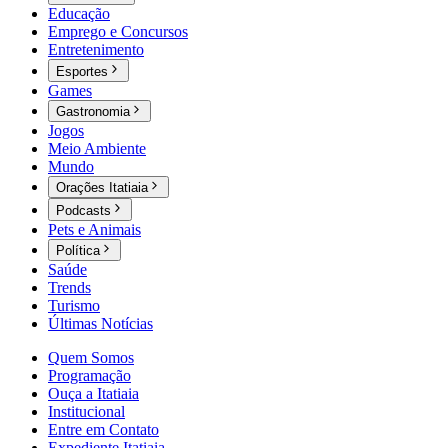
Educação
Emprego e Concursos
Entretenimento
Esportes
Games
Gastronomia
Jogos
Meio Ambiente
Mundo
Orações Itatiaia
Podcasts
Pets e Animais
Política
Saúde
Trends
Turismo
Últimas Notícias
Quem Somos
Programação
Ouça a Itatiaia
Institucional
Entre em Contato
Expediente Itatiaia