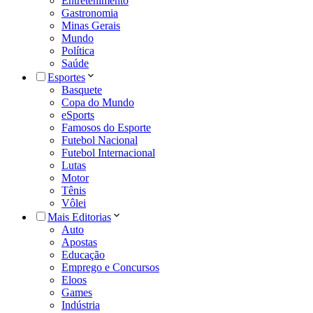
Entretenimento
Gastronomia
Minas Gerais
Mundo
Política
Saúde
Esportes
Basquete
Copa do Mundo
eSports
Famosos do Esporte
Futebol Nacional
Futebol Internacional
Lutas
Motor
Tênis
Vôlei
Mais Editorias
Auto
Apostas
Educação
Emprego e Concursos
Eloos
Games
Indústria