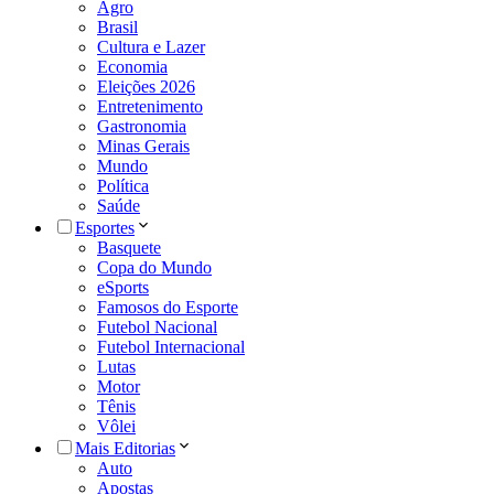
Agro
Brasil
Cultura e Lazer
Economia
Eleições 2026
Entretenimento
Gastronomia
Minas Gerais
Mundo
Política
Saúde
Esportes
Basquete
Copa do Mundo
eSports
Famosos do Esporte
Futebol Nacional
Futebol Internacional
Lutas
Motor
Tênis
Vôlei
Mais Editorias
Auto
Apostas