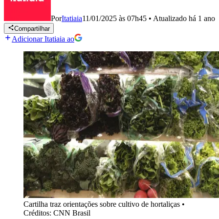
Por
Itatiaia
11/01/2025 às 07h45
•
Atualizado
há 1 ano
Compartilhar
Adicionar Itatiaia ao
Cartilha traz orientações sobre cultivo de hortaliças
•
Créditos: CNN Brasil