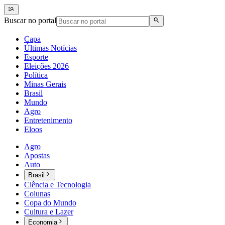
Buscar no portal
Capa
Últimas Notícias
Esporte
Eleições 2026
Política
Minas Gerais
Brasil
Mundo
Agro
Entretenimento
Eloos
Agro
Apostas
Auto
Brasil
Ciência e Tecnologia
Colunas
Copa do Mundo
Cultura e Lazer
Economia