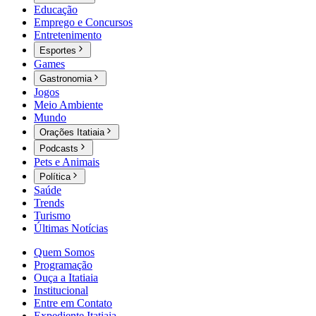
Educação
Emprego e Concursos
Entretenimento
Esportes
Games
Gastronomia
Jogos
Meio Ambiente
Mundo
Orações Itatiaia
Podcasts
Pets e Animais
Política
Saúde
Trends
Turismo
Últimas Notícias
Quem Somos
Programação
Ouça a Itatiaia
Institucional
Entre em Contato
Expediente Itatiaia