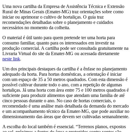
Uma nova cartilha da Empresa de Assistência Técnica e Extensão
Rural de Minas Gerais (Emater-MG) traz orientações sobre como
iniciar ou aprimorar o cultivo de hortaliças. O guia traz
recomendações detalhadas sobre o planejamento e cuidados
necessários no momento da colheita.
O material é útil tanto para quem pretende ter uma horta para
consumo familiar, quanto para os interessados em investir na
produção comercial. A cartilha pode ser consultada gratuitamente na
Livraria Virtual do site da Emater-MG ou acessada diretamente
neste link
.
Um dos principais destaques da cartilha é a ênfase no planejamento
adequado da horta. Para hortas domésticas, a orientação é iniciar
com um espaço de 35 a 50 metros quadrados. Com esta dimensão é
possível cultivar durante todo o ano, com a repetição de algumas
hortaliças. Já uma horta com área entre 75 e 100 metros quadrados é
suficiente para produzir alimentos que atendam uma família de até
cinco pessoas durante o ano. No caso de hortas comerciais, o
recomendado é uma análise mais detalhada da demanda do mercado
e um acompanhamento técnico da Emater-MG, que pode auxiliar no
dimensionamento das áreas que devem ser cultivadas semanalmente.
A escolha do local também é essencial. “Terrenos planos, expostos
ao sol, próximos a fontes de água e protegidos contra ventos são