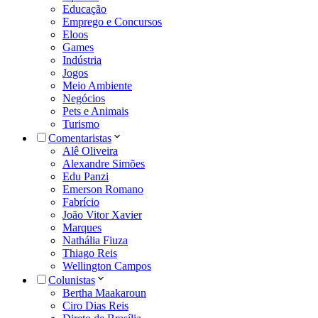
Educação
Emprego e Concursos
Eloos
Games
Indústria
Jogos
Meio Ambiente
Negócios
Pets e Animais
Turismo
Comentaristas
Alê Oliveira
Alexandre Simões
Edu Panzi
Emerson Romano
Fabrício
João Vitor Xavier
Marques
Nathália Fiuza
Thiago Reis
Wellington Campos
Colunistas
Bertha Maakaroun
Ciro Dias Reis