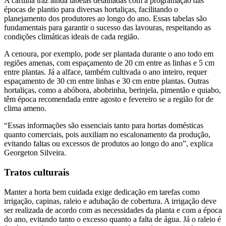
A cartilha traz ainda tabelas detalhadas com a programação das
épocas de plantio para diversas hortaliças, facilitando o
planejamento dos produtores ao longo do ano. Essas tabelas são
fundamentais para garantir o sucesso das lavouras, respeitando as
condições climáticas ideais de cada região.
A cenoura, por exemplo, pode ser plantada durante o ano todo em
regiões amenas, com espaçamento de 20 cm entre as linhas e 5 cm
entre plantas. Já a alface, também cultivada o ano inteiro, requer
espaçamento de 30 cm entre linhas e 30 cm entre plantas. Outras
hortaliças, como a abóbora, abobrinha, berinjela, pimentão e quiabo,
têm época recomendada entre agosto e fevereiro se a região for de
clima ameno.
“Essas informações são essenciais tanto para hortas domésticas
quanto comerciais, pois auxiliam no escalonamento da produção,
evitando faltas ou excessos de produtos ao longo do ano”, explica
Georgeton Silveira.
Tratos culturais
Manter a horta bem cuidada exige dedicação em tarefas como
irrigação, capinas, raleio e adubação de cobertura. A irrigação deve
ser realizada de acordo com as necessidades da planta e com a época
do ano, evitando tanto o excesso quanto a falta de água. Já o raleio é