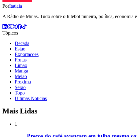
Por
Itatiaia
A Rádio de Minas. Tudo sobre o futebol mineiro, política, economia e 
Tópicos
Decada
Estao
Exportacoes
Frutas
Limao
Manga
Melao
Proxima
Serao
Topo
Ultimas Noticias
Mais Lidas
1
Preços do café avançam em julho mesmo com