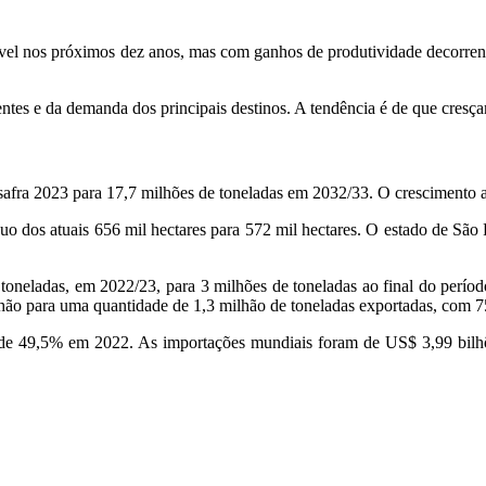
tável nos próximos dez anos, mas com ganhos de produtividade decorrent
entes e da demanda dos principais destinos. A tendência é de que cre
 safra 2023 para 17,7 milhões de toneladas em 2032/33. O crescimento 
 dos atuais 656 mil hectares para 572 mil hectares. O estado de São P
 toneladas, em 2022/23, para 3 milhões de toneladas ao final do perí
ilhão para uma quantidade de 1,3 milhão de toneladas exportadas, com 
oi de 49,5% em 2022. As importações mundiais foram de US$ 3,99 bilh