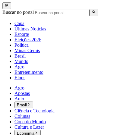
Buscar no portal
Capa
Últimas Notícias
Esporte
Eleições 2026
Política
Minas Gerais
Brasil
Mundo
Agro
Entretenimento
Eloos
Agro
Apostas
Auto
Brasil
Ciência e Tecnologia
Colunas
Copa do Mundo
Cultura e Lazer
Economia