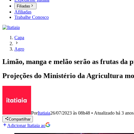
Filiadas
Afiliadas
Trabalhe Conosco
Capa
Agro
Limão, manga e melão serão as frutas da 
Projeções do Ministério da Agricultura mo
Por
Itatiaia
26/07/2023 às 08h48
•
Atualizado
há 3 anos
Compartilhar
Adicionar Itatiaia ao