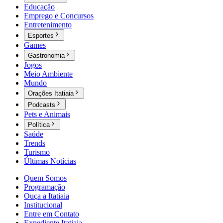
Educação
Emprego e Concursos
Entretenimento
Esportes
Games
Gastronomia
Jogos
Meio Ambiente
Mundo
Orações Itatiaia
Podcasts
Pets e Animais
Política
Saúde
Trends
Turismo
Últimas Notícias
Quem Somos
Programação
Ouça a Itatiaia
Institucional
Entre em Contato
Expediente Itatiaia