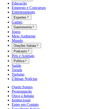
Educação
Emprego e Concursos
Entretenimento
Esportes
Games
Gastronomia
Jogos
Meio Ambiente
Mundo
Orações Itatiaia
Podcasts
Pets e Animais
Política
Saúde
Trends
Turismo
Últimas Notícias
Quem Somos
Programação
Ouça a Itatiaia
Institucional
Entre em Contato
Expediente Itatiaia