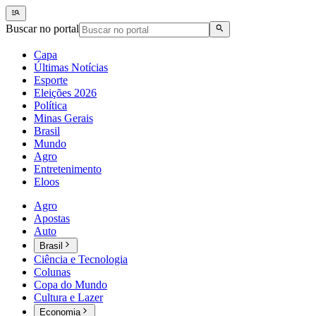
Buscar no portal
Capa
Últimas Notícias
Esporte
Eleições 2026
Política
Minas Gerais
Brasil
Mundo
Agro
Entretenimento
Eloos
Agro
Apostas
Auto
Brasil
Ciência e Tecnologia
Colunas
Copa do Mundo
Cultura e Lazer
Economia