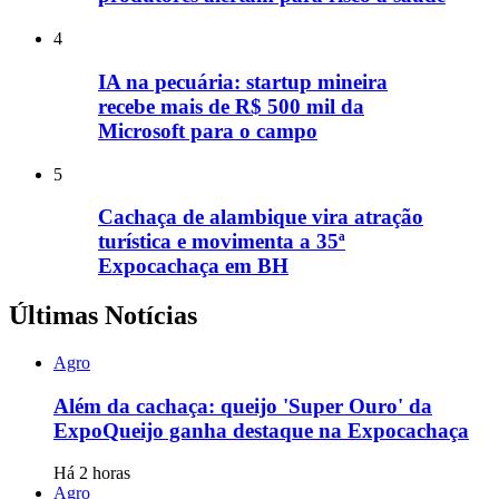
4
IA na pecuária: startup mineira
recebe mais de R$ 500 mil da
Microsoft para o campo
5
Cachaça de alambique vira atração
turística e movimenta a 35ª
Expocachaça em BH
Últimas Notícias
Agro
Além da cachaça: queijo 'Super Ouro' da
ExpoQueijo ganha destaque na Expocachaça
Há 2 horas
Agro