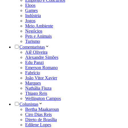
Emprego e Concursos
Eloos
Games
Indústria
Jogos
Meio Ambiente
Negócios
Pets e Animais
Turismo
Comentaristas
Alê Oliveira
Alexandre Simões
Edu Panzi
Emerson Romano
Fabrício
João Vitor Xavier
Marques
Nathália Fiuza
Thiago Reis
Wellington Campos
Colunistas
Bertha Maakaroun
Ciro Dias Reis
Direto de Brasília
Edilene Lopes