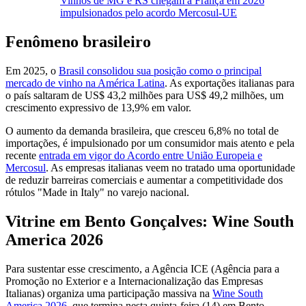
Vinhos de MG e RS chegam à França em 2026
impulsionados pelo acordo Mercosul-UE
Fenômeno brasileiro
Em 2025, o
Brasil consolidou sua posição como o principal
mercado de vinho na América Latina
. As exportações italianas para
o país saltaram de US$ 43,2 milhões para US$ 49,2 milhões, um
crescimento expressivo de 13,9% em valor.
O aumento da demanda brasileira, que cresceu 6,8% no total de
importações, é impulsionado por um consumidor mais atento e pela
recente
entrada em vigor do Acordo entre União Europeia e
Mercosul
. As empresas italianas veem no tratado uma oportunidade
de reduzir barreiras comerciais e aumentar a competitividade dos
rótulos "Made in Italy" no varejo nacional.
Vitrine em Bento Gonçalves: Wine South
America 2026
Para sustentar esse crescimento, a Agência ICE (Agência para a
Promoção no Exterior e a Internacionalização das Empresas
Italianas) organiza uma participação massiva na
Wine South
America 2026
, que termina nesta quinta-feira (14) em Bento