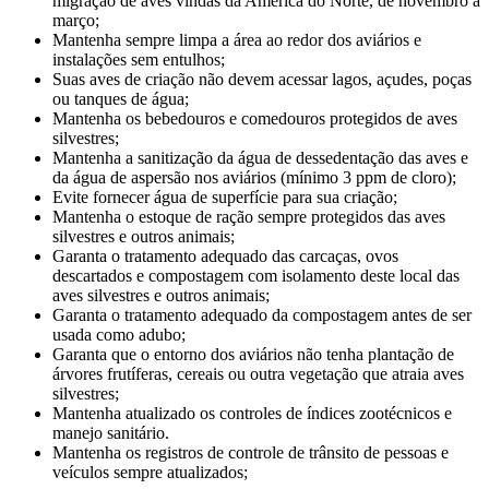
migração de aves vindas da América do Norte, de novembro a
março;
Mantenha sempre limpa a área ao redor dos aviários e
instalações sem entulhos;
Suas aves de criação não devem acessar lagos, açudes, poças
ou tanques de água;
Mantenha os bebedouros e comedouros protegidos de aves
silvestres;
Mantenha a sanitização da água de dessedentação das aves e
da água de aspersão nos aviários (mínimo 3 ppm de cloro);
Evite fornecer água de superfície para sua criação;
Mantenha o estoque de ração sempre protegidos das aves
silvestres e outros animais;
Garanta o tratamento adequado das carcaças, ovos
descartados e compostagem com isolamento deste local das
aves silvestres e outros animais;
Garanta o tratamento adequado da compostagem antes de ser
usada como adubo;
Garanta que o entorno dos aviários não tenha plantação de
árvores frutíferas, cereais ou outra vegetação que atraia aves
silvestres;
Mantenha atualizado os controles de índices zootécnicos e
manejo sanitário.
Mantenha os registros de controle de trânsito de pessoas e
veículos sempre atualizados;