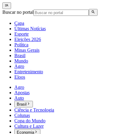
Buscar no portal
Capa
Últimas Notícias
Esporte
Eleições 2026
Política
Minas Gerais
Brasil
Mundo
Agro
Entretenimento
Eloos
Agro
Apostas
Auto
Brasil
Ciência e Tecnologia
Colunas
Copa do Mundo
Cultura e Lazer
Economia