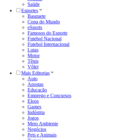
Saúde
Esportes
Basquete
Copa do Mundo
eSports
Famosos do Esporte
Futebol Nacional
Futebol Internacional
Lutas
Motor
Tênis
Vôlei
Mais Editorias
Auto
Apostas
Educação
Emprego e Concursos
Eloos
Games
Indústria
Jogos
Meio Ambiente
Negócios
Pets e Animais