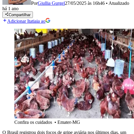
Por
Giullia Gurgel
27/05/2025 às 16h46
•
Atualizado
há 1 ano
Compartilhar
Adicionar Itatiaia ao
Confira os cuidados
•
Emater-MG
O Brasil registrou dois focos de gripe aviária nos últimos dias, um