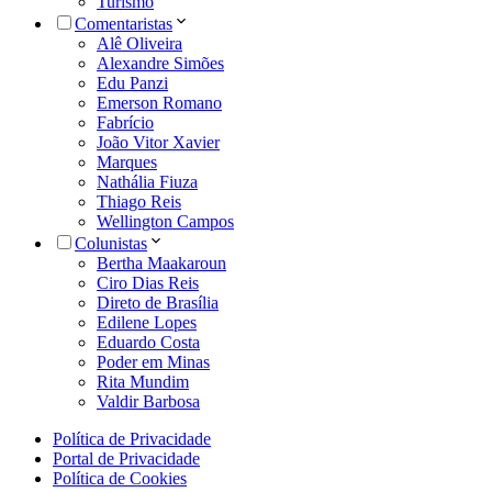
Turismo
Comentaristas
Alê Oliveira
Alexandre Simões
Edu Panzi
Emerson Romano
Fabrício
João Vitor Xavier
Marques
Nathália Fiuza
Thiago Reis
Wellington Campos
Colunistas
Bertha Maakaroun
Ciro Dias Reis
Direto de Brasília
Edilene Lopes
Eduardo Costa
Poder em Minas
Rita Mundim
Valdir Barbosa
Política de Privacidade
Portal de Privacidade
Política de Cookies