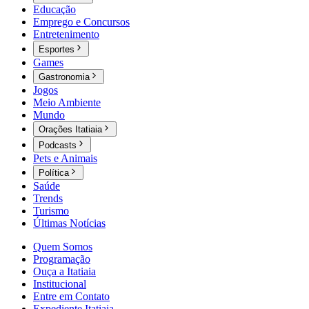
Educação
Emprego e Concursos
Entretenimento
Esportes
Games
Gastronomia
Jogos
Meio Ambiente
Mundo
Orações Itatiaia
Podcasts
Pets e Animais
Política
Saúde
Trends
Turismo
Últimas Notícias
Quem Somos
Programação
Ouça a Itatiaia
Institucional
Entre em Contato
Expediente Itatiaia