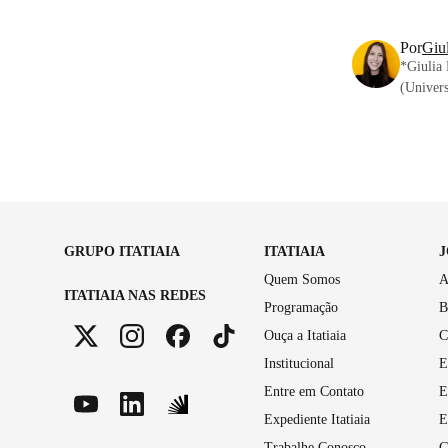
Por
Giu
*Giulia 
(Univer
GRUPO ITATIAIA
ITATIAIA
Quem Somos
A
ITATIAIA NAS REDES
Programação
B
Ouça a Itatiaia
C
Institucional
E
Entre em Contato
E
Expediente Itatiaia
E
Trabalhe Conosco
G