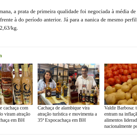
mana, a prata de primeira qualidade foi negociada à média de
rente à do período anterior. Já para a nanica de mesmo perfil,
2,63/kg.
m
 e cachaça com
Cachaça de alambique vira
Valdir Barbosa: 
do viram atração
atração turística e movimenta a
entram na inflaç
chaça em BH
35ª Expocachaça em BH
alimentos lidera
nacionalmente 