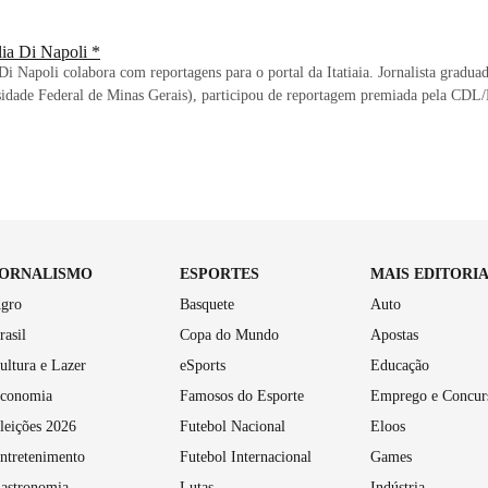
lia Di Napoli *
Di Napoli colabora com reportagens para o portal da Itatiaia. Jornalista grad
sidade Federal de Minas Gerais), participou de reportagem premiada pela CD
JORNALISMO
ESPORTES
MAIS EDITORI
gro
Basquete
Auto
rasil
Copa do Mundo
Apostas
ultura e Lazer
eSports
Educação
conomia
Famosos do Esporte
Emprego e Concur
leições 2026
Futebol Nacional
Eloos
ntretenimento
Futebol Internacional
Games
astronomia
Lutas
Indústria