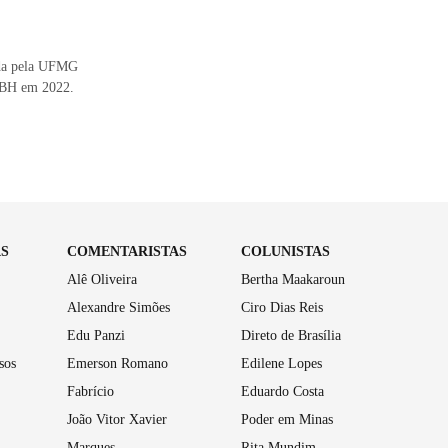
uada pela UFMG
L/BH em 2022.
AS
COMENTARISTAS
COLUNISTAS
Alê Oliveira
Bertha Maakaroun
Alexandre Simões
Ciro Dias Reis
Edu Panzi
Direto de Brasília
sos
Emerson Romano
Edilene Lopes
Fabrício
Eduardo Costa
João Vitor Xavier
Poder em Minas
Marques
Rita Mundim