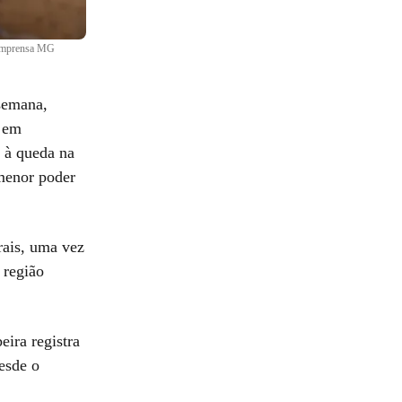
/Imprensa MG
semana,
s em
 à queda na
menor poder
rais, uma vez
 região
ira registra
esde o