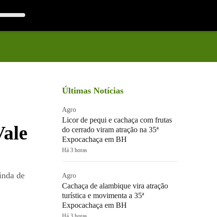
Últimas Notícias
Agro
Licor de pequi e cachaça com frutas
Vale
do cerrado viram atração na 35ª
Expocachaça em BH
Há 3 horas
inda de
Agro
Cachaça de alambique vira atração
turística e movimenta a 35ª
Expocachaça em BH
Há 3 horas