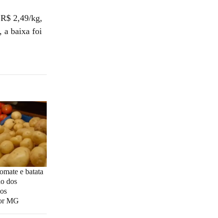
 R$ 2,49/kg,
 a baixa foi
tomate e batata
ão dos
dos
por MG