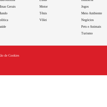
inas Gerais
Motor
Jogos
undo
Tênis
Meio Ambiente
olítica
Vôlei
Negócios
aúde
Pets e Animais
Turismo
tão de Cookies