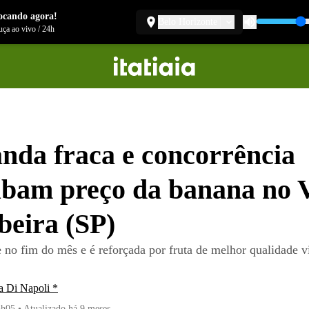
ocando agora!
Belo Horizonte
ça ao vivo
/
24h
da fraca e concorrência
bam preço da banana no 
beira (SP)
 no fim do mês e é reforçada por fruta de melhor qualidade v
a Di Napoli *
3h05
•
Atualizado
há 9 meses