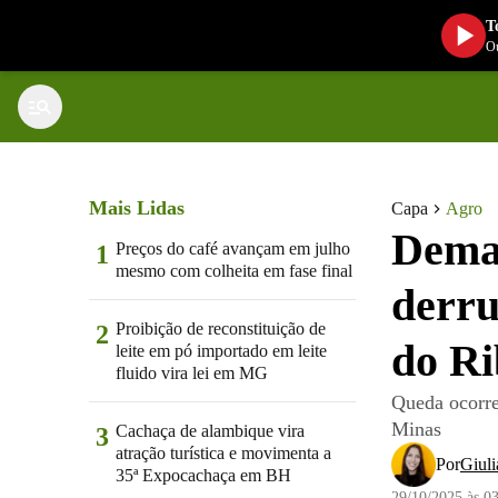
T
Ou
Mais Lidas
Capa
Agro
Deman
Preços do café avançam em julho
1
mesmo com colheita em fase final
derru
Proibição de reconstituição de
2
do Ri
leite em pó importado em leite
fluido vira lei em MG
Queda ocorre
Minas
Cachaça de alambique vira
3
atração turística e movimenta a
Por
Giuli
35ª Expocachaça em BH
29/10/2025 às 0