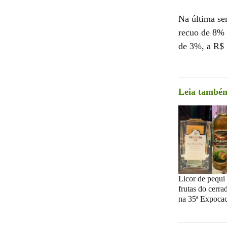
Na última se
recuo de 8% f
de 3%, a R$ 
Leia també
Licor de pequi
frutas do cerra
na 35ª Expoca