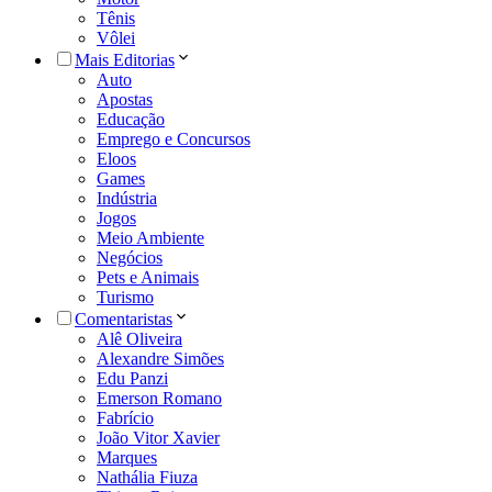
Tênis
Vôlei
Mais Editorias
Auto
Apostas
Educação
Emprego e Concursos
Eloos
Games
Indústria
Jogos
Meio Ambiente
Negócios
Pets e Animais
Turismo
Comentaristas
Alê Oliveira
Alexandre Simões
Edu Panzi
Emerson Romano
Fabrício
João Vitor Xavier
Marques
Nathália Fiuza