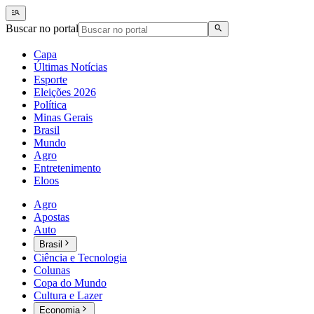
Buscar no portal
Capa
Últimas Notícias
Esporte
Eleições 2026
Política
Minas Gerais
Brasil
Mundo
Agro
Entretenimento
Eloos
Agro
Apostas
Auto
Brasil
Ciência e Tecnologia
Colunas
Copa do Mundo
Cultura e Lazer
Economia