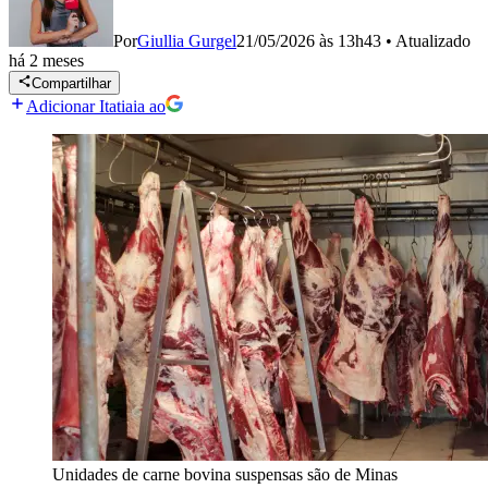
Por
Giullia Gurgel
21/05/2026 às 13h43
•
Atualizado
há 2 meses
Compartilhar
Adicionar Itatiaia ao
Unidades de carne bovina suspensas são de Minas