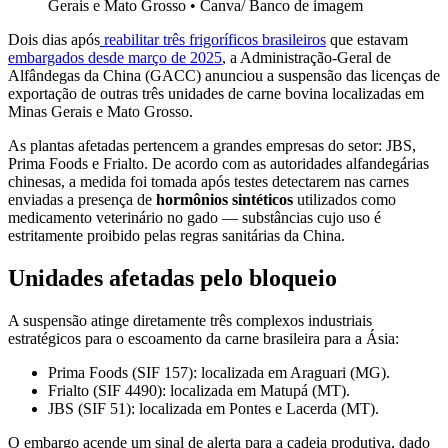
Gerais e Mato Grosso
•
Canva/ Banco de imagem
Dois dias após
reabilitar três frigoríficos brasileiros
que estavam
embargados desde março de 2025
, a Administração-Geral de
Alfândegas da China (GACC) anunciou a suspensão das licenças de
exportação de outras três unidades de carne bovina localizadas em
Minas Gerais e Mato Grosso.
As plantas afetadas pertencem a grandes empresas do setor: JBS,
Prima Foods e Frialto. De acordo com as autoridades alfandegárias
chinesas, a medida foi tomada após testes detectarem nas carnes
enviadas a presença de
hormônios sintéticos
utilizados como
medicamento veterinário no gado — substâncias cujo uso é
estritamente proibido pelas regras sanitárias da China.
Unidades afetadas pelo bloqueio
A suspensão atinge diretamente três complexos industriais
estratégicos para o escoamento da carne brasileira para a Ásia:
Prima Foods (SIF 157): localizada em Araguari (MG).
Frialto (SIF 4490): localizada em Matupá (MT).
JBS (SIF 51): localizada em Pontes e Lacerda (MT).
O embargo acende um sinal de alerta para a cadeia produtiva, dado