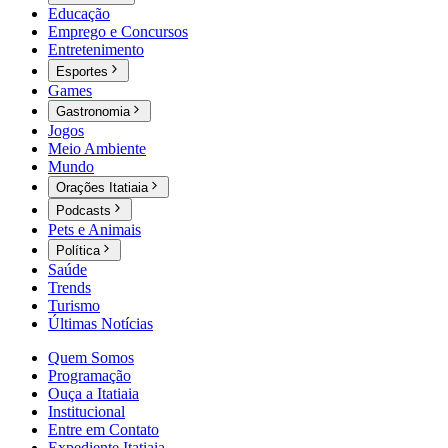
Educação
Emprego e Concursos
Entretenimento
Esportes
Games
Gastronomia
Jogos
Meio Ambiente
Mundo
Orações Itatiaia
Podcasts
Pets e Animais
Política
Saúde
Trends
Turismo
Últimas Notícias
Quem Somos
Programação
Ouça a Itatiaia
Institucional
Entre em Contato
Expediente Itatiaia