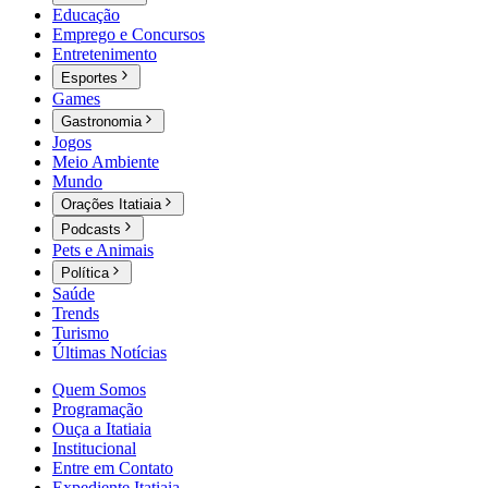
Educação
Emprego e Concursos
Entretenimento
Esportes
Games
Gastronomia
Jogos
Meio Ambiente
Mundo
Orações Itatiaia
Podcasts
Pets e Animais
Política
Saúde
Trends
Turismo
Últimas Notícias
Quem Somos
Programação
Ouça a Itatiaia
Institucional
Entre em Contato
Expediente Itatiaia