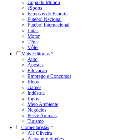
Copa do Mundo
eSports
Famosos do Esporte
Futebol Nacional
Futebol Internacional
Lutas
Motor
Tênis
Vôlei
Mais Editorias
Auto
Apostas
Educação
Emprego e Concursos
Eloos
Games
Indústria
Jogos
Meio Ambiente
Negócios
Pets e Animais
Turismo
Comentaristas
Alê Oliveira
Alexandre Simões