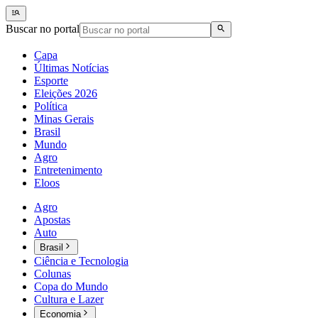
Buscar no portal
Capa
Últimas Notícias
Esporte
Eleições 2026
Política
Minas Gerais
Brasil
Mundo
Agro
Entretenimento
Eloos
Agro
Apostas
Auto
Brasil
Ciência e Tecnologia
Colunas
Copa do Mundo
Cultura e Lazer
Economia