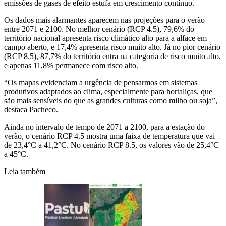
emissões de gases de efeito estufa em crescimento contínuo.
Os dados mais alarmantes aparecem nas projeções para o verão
entre 2071 e 2100. No melhor cenário (RCP 4.5), 79,6% do
território nacional apresenta risco climático alto para a alface em
campo aberto, e 17,4% apresenta risco muito alto. Já no pior cenário
(RCP 8.5), 87,7% do território entra na categoria de risco muito alto,
e apenas 11,8% permanece com risco alto.
“Os mapas evidenciam a urgência de pensarmos em sistemas
produtivos adaptados ao clima, especialmente para hortaliças, que
são mais sensíveis do que as grandes culturas como milho ou soja”,
destaca Pacheco.
Ainda no intervalo de tempo de 2071 a 2100, para a estação do
verão, o cenário RCP 4.5 mostra uma faixa de temperatura que vai
de 23,4°C a 41,2°C. No cenário RCP 8.5, os valores vão de 25,4°C
a 45°C.
Leia também