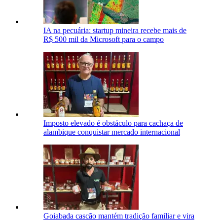
IA na pecuária: startup mineira recebe mais de
R$ 500 mil da Microsoft para o campo
Imposto elevado é obstáculo para cachaça de
alambique conquistar mercado internacional
Goiabada cascão mantém tradição familiar e vira