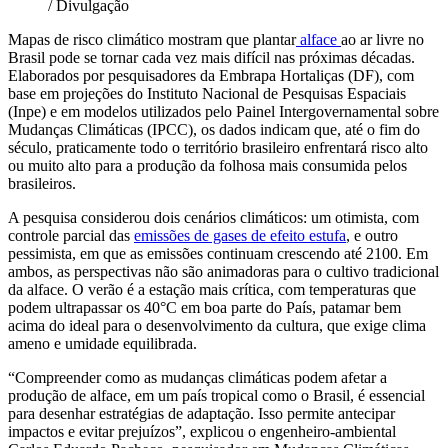
/ Divulgação
Mapas de risco climático mostram que plantar
alface
ao ar livre no
Brasil pode se tornar cada vez mais difícil nas próximas décadas.
Elaborados por pesquisadores da Embrapa Hortaliças (DF), com
base em projeções do Instituto Nacional de Pesquisas Espaciais
(Inpe) e em modelos utilizados pelo Painel Intergovernamental sobre
Mudanças Climáticas (IPCC), os dados indicam que, até o fim do
século, praticamente todo o território brasileiro enfrentará risco alto
ou muito alto para a produção da folhosa mais consumida pelos
brasileiros.
A pesquisa considerou dois cenários climáticos: um otimista, com
controle parcial das
emissões de gases de efeito estufa
, e outro
pessimista, em que as emissões continuam crescendo até 2100. Em
ambos, as perspectivas não são animadoras para o cultivo tradicional
da alface. O verão é a estação mais crítica, com temperaturas que
podem ultrapassar os 40°C em boa parte do País, patamar bem
acima do ideal para o desenvolvimento da cultura, que exige clima
ameno e umidade equilibrada.
“Compreender como as mudanças climáticas podem afetar a
produção de alface, em um país tropical como o Brasil, é essencial
para desenhar estratégias de adaptação. Isso permite antecipar
impactos e evitar prejuízos”, explicou o engenheiro-ambiental