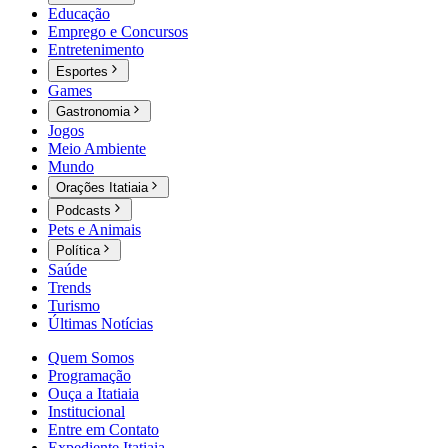
Educação
Emprego e Concursos
Entretenimento
Esportes
Games
Gastronomia
Jogos
Meio Ambiente
Mundo
Orações Itatiaia
Podcasts
Pets e Animais
Política
Saúde
Trends
Turismo
Últimas Notícias
Quem Somos
Programação
Ouça a Itatiaia
Institucional
Entre em Contato
Expediente Itatiaia