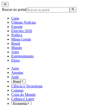
Buscar no portal
Capa
Últimas Notícias
Esporte
Eleições 2026
Política
Minas Gerais
Brasil
Mundo
Agro
Entretenimento
Eloos
Agro
Apostas
Auto
Brasil
Ciência e Tecnologia
Colunas
Copa do Mundo
Cultura e Lazer
Economia