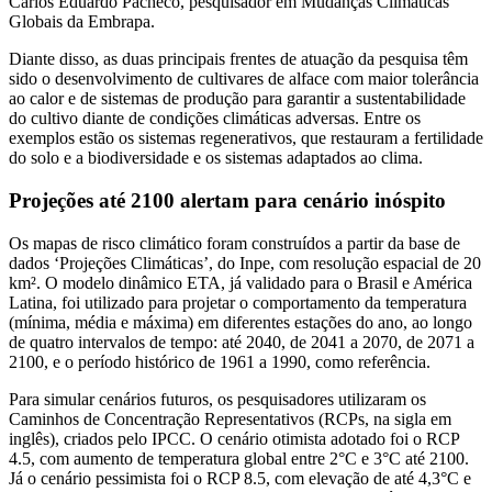
Carlos Eduardo Pacheco, pesquisador em Mudanças Climáticas
Globais da Embrapa.
Diante disso, as duas principais frentes de atuação da pesquisa têm
sido o desenvolvimento de cultivares de alface com maior tolerância
ao calor e de sistemas de produção para garantir a sustentabilidade
do cultivo diante de condições climáticas adversas. Entre os
exemplos estão os sistemas regenerativos, que restauram a fertilidade
do solo e a biodiversidade e os sistemas adaptados ao clima.
Projeções até 2100 alertam para cenário inóspito
Os mapas de risco climático foram construídos a partir da base de
dados ‘Projeções Climáticas’, do Inpe, com resolução espacial de 20
km². O modelo dinâmico ETA, já validado para o Brasil e América
Latina, foi utilizado para projetar o comportamento da temperatura
(mínima, média e máxima) em diferentes estações do ano, ao longo
de quatro intervalos de tempo: até 2040, de 2041 a 2070, de 2071 a
2100, e o período histórico de 1961 a 1990, como referência.
Para simular cenários futuros, os pesquisadores utilizaram os
Caminhos de Concentração Representativos (RCPs, na sigla em
inglês), criados pelo IPCC. O cenário otimista adotado foi o RCP
4.5, com aumento de temperatura global entre 2°C e 3°C até 2100.
Já o cenário pessimista foi o RCP 8.5, com elevação de até 4,3°C e