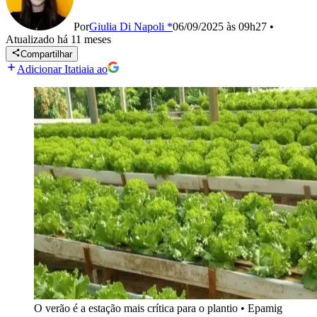
Por
Giulia Di Napoli *
06/09/2025 às 09h27
•
Atualizado
há 11 meses
Compartilhar
Adicionar Itatiaia ao
O verão é a estação mais crítica para o plantio
•
Epamig