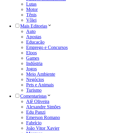
Lutas
Motor
Tênis
Vôlei
Mais Editorias
Auto
Apostas
Educação
Emprego e Concursos
Eloos
Games
Indústria
Jogos
Meio Ambiente
Negócios
Pets e Animais
Turismo
Comentaristas
Alê Oliveira
Alexandre Simões
Edu Panzi
Emerson Romano
Fabrício
João Vitor Xavier