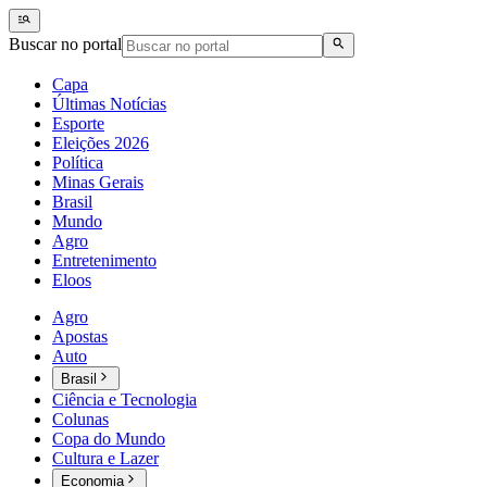
Buscar no portal
Capa
Últimas Notícias
Esporte
Eleições 2026
Política
Minas Gerais
Brasil
Mundo
Agro
Entretenimento
Eloos
Agro
Apostas
Auto
Brasil
Ciência e Tecnologia
Colunas
Copa do Mundo
Cultura e Lazer
Economia