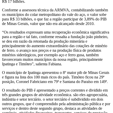
R$ 17 bilhões.
Conforme a assessora técnica da ARMVA, contabilizando também
os municípios do colar metropolitano do vale do aço, o valor sobe
para R$ 33 bilhões, o que faz a região participar de 3,89% do PIB
de Minas Gerais, valor que não era alcançado desde 2010.
“Os resultados expressam uma recuperação econômica significativa
para a região e tal fato, conforme ressalta a fundação joão pinheiro,
se deu em razão da retomada da produção minerária e
principalmente do aumento extraordinário das cotações de minério
de ferro. o avanço nos preços e na produção física de produtos
minérios siderúrgicos, por exemplo aço e ferro gusa, também
favoreceram muitos municípios da nossa região, principalmente
Ipatinga e Timóteo”, salienta Fabiana.
O município de Ipatinga apresentou o 8º maior pib de Minas Gerais
e figura na lista dos 100 mais ricos do país. Timóteo ficou na 29ª
posição, Coronel Fabriciano em 79ª e Santana do Paraíso em 149ª.
O resultado do PIB é apresentado a preços correntes e dividido em
três grandes grupos de atividade econômica. são eles agropecuária,
indústria e setor terciário. o setor terciário é subdividido em dois
outros grupos, que é compreendido pela administração pública e por
serviços e dentro deste segundo grupo, destaca as atividades de
comércio, atividades financeiras, transportes, serviços de prestação