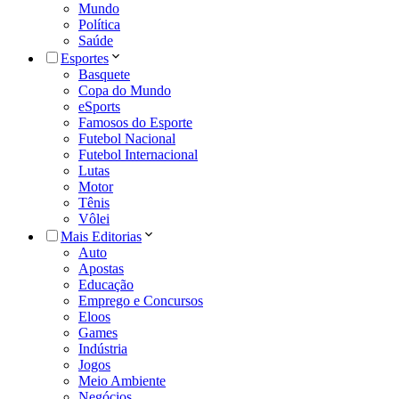
Mundo
Política
Saúde
Esportes
Basquete
Copa do Mundo
eSports
Famosos do Esporte
Futebol Nacional
Futebol Internacional
Lutas
Motor
Tênis
Vôlei
Mais Editorias
Auto
Apostas
Educação
Emprego e Concursos
Eloos
Games
Indústria
Jogos
Meio Ambiente
Negócios