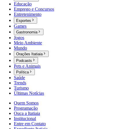
Educação
Emprego e Concursos
Entretenimento
Esportes
Games
Gastronomia
Jogos
Meio Ambiente
Mundo
Orações Itatiaia
Podcasts
Pets e Animais
Política
Saúde
Trends
Turismo
Últimas Notícias
Quem Somos
Programação
Ouça a Itatiaia
Institucional
Entre em Contato
Expediente Itatiaia