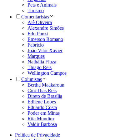
Pets e Animais
Turismo
Comentaristas
Alê Oliveira
Alexandre Simões
Edu Panzi
Emerson Romano
Fabrício
João Vitor Xavier
Marques
Nathália Fiuza
Thiago Reis
Wellington Campos
Colunistas
Bertha Maakaroun
Ciro Dias Reis
Direto de Brasília
Edilene Lopes
Eduardo Costa
Poder em Minas
Rita Mundim
Valdir Barbosa
Política de Privacidade