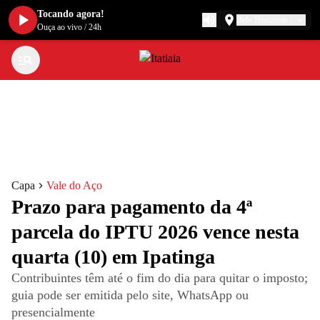
Tocando agora!
Belo Horizonte
Ouça ao vivo
/
24h
Capa
Vale do Aço
Prazo para pagamento da 4ª
parcela do IPTU 2026 vence nesta
quarta (10) em Ipatinga
Contribuintes têm até o fim do dia para quitar o imposto;
guia pode ser emitida pelo site, WhatsApp ou
presencialmente